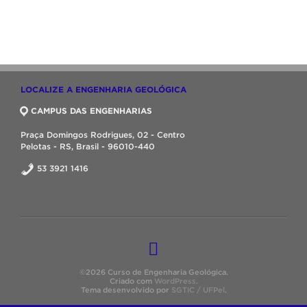
LOCALIZE A ENGENHARIA GEOLÓGICA
CAMPUS DAS ENGENHARIAS
Praça Domingos Rodrigues, 02 - Centro
Pelotas - RS, Brasil - 96010-440
53 3921 1416
©2026 Curso de Engenharia Geológica.
Criado com
WordPress
.
Tema desenvolvido por
SGTIC / UFPel
.