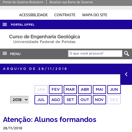
Portal do Governo Brasileiro
Atualize sua Barra de Governo
ACESSIBILIDADE
CONTRASTE
MAPA DO SITE
PORTAL UFPEL
ACESSO À INFORMAÇÃO
Curso de Engenharia Geológica
Universidade Federal de Pelotas
AUDITORIA
MENU
COBALTO
CONCURSOS
ARQUIVO DE 28/11/2018
EDITAIS
INTERNACIONAL
JAN
FEV
MAR
ABR
MAI
JUN
OUVIDORIA
JUL
AGO
SET
OUT
NOV
DEZ
PORTARIAS
TELEFONES
Atenção: Alunos formandos
28/11/2018