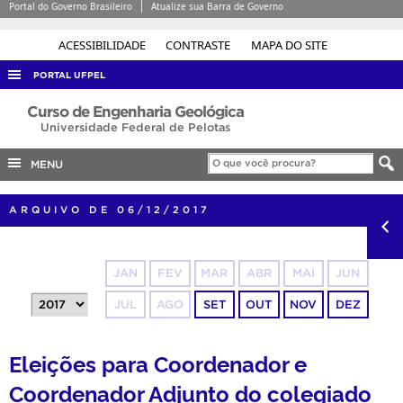
Portal do Governo Brasileiro
Atualize sua Barra de Governo
ACESSIBILIDADE
CONTRASTE
MAPA DO SITE
PORTAL UFPEL
ACESSO À INFORMAÇÃO
Curso de Engenharia Geológica
Universidade Federal de Pelotas
AUDITORIA
MENU
COBALTO
CONCURSOS
ARQUIVO DE 06/12/2017
EDITAIS
INTERNACIONAL
JAN
FEV
MAR
ABR
MAI
JUN
OUVIDORIA
JUL
AGO
SET
OUT
NOV
DEZ
PORTARIAS
TELEFONES
Eleições para Coordenador e
Coordenador Adjunto do colegiado