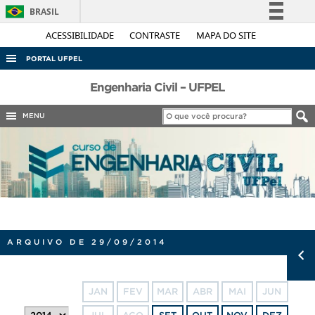
BRASIL
Simplifique!
ACESSIBILIDADE
CONTRASTE
MAPA DO SITE
Comunica BR
PORTAL UFPEL
Participe
ACESSO À INFORMAÇÃO
Engenharia Civil – UFPEL
Acesso à informação
AUDITORIA
MENU
Legislação
COBALTO
Canais
CONCURSOS
EDITAIS
INTERNACIONAL
OUVIDORIA
ARQUIVO DE 29/09/2014
PORTARIAS
TELEFONES
JAN
FEV
MAR
ABR
MAI
JUN