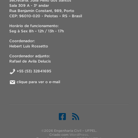
Secretária: Júlia Mello dos Santos
Sala 309 A - 3º andar
Rua Benjamin Constant, 989, Porto
CEP: 96010-020 - Pelotas – RS – Brasil
Horário de funcionamento:
Seg à Sex 8h – 12h / 13h - 17h
Coordenador:
Hebert Luis Rossetto
Coordenador adjunto:
Rafael de Avila Delucis
+55 (53) 32841695
clique para ver o e-mail
©2026 Engenharia Civil – UFPEL.
Criado com
WordPress
.