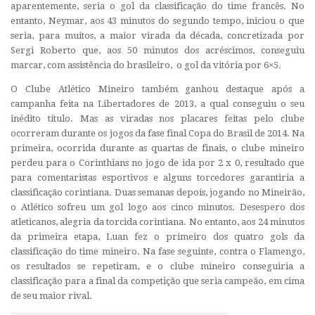
aparentemente, seria o gol da classificação do time francês. No
entanto, Neymar, aos 43 minutos do segundo tempo, iniciou o que
seria, para muitos, a maior virada da década, concretizada por
Sergi Roberto que, aos 50 minutos dos acréscimos, conseguiu
marcar, com assistência do brasileiro, o gol da vitória por 6×5.
O Clube Atlético Mineiro também ganhou destaque após a
campanha feita na Libertadores de 2013, a qual conseguiu o seu
inédito título. Mas as viradas nos placares feitas pelo clube
ocorreram durante os jogos da fase final Copa do Brasil de 2014. Na
primeira, ocorrida durante as quartas de finais, o clube mineiro
perdeu para o Corinthians no jogo de ida por 2 x 0, resultado que
para comentaristas esportivos e alguns torcedores garantiria a
classificação corintiana. Duas semanas depois, jogando no Mineirão,
o Atlético sofreu um gol logo aos cinco minutos. Desespero dos
atleticanos, alegria da torcida corintiana. No entanto, aos 24 minutos
da primeira etapa, Luan fez o primeiro dos quatro gols da
classificação do time mineiro. Na fase seguinte, contra o Flamengo,
os resultados se repetiram, e o clube mineiro conseguiria a
classificação para a final da competição que seria campeão, em cima
de seu maior rival.