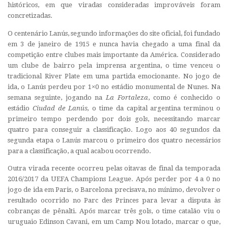
históricos, em que viradas consideradas improváveis foram
concretizadas.
O centenário Lanús, segundo informações do site oficial, foi fundado
em 3 de janeiro de 1915 e nunca havia chegado a uma final da
competição entre clubes mais importante da América. Considerado
um clube de bairro pela imprensa argentina, o time venceu o
tradicional River Plate em uma partida emocionante. No jogo de
ida, o Lanús perdeu por 1×0 no estádio monumental de Nunes. Na
semana seguinte, jogando na
La Fortaleza
, como é conhecido o
estádio
Ciudad de Lanús,
o time da capital argentina terminou o
primeiro tempo perdendo por dois gols, necessitando marcar
quatro para conseguir a classificação. Logo aos 40 segundos da
segunda etapa o Lanús marcou o primeiro dos quatro necessários
para a classificação, a qual acabou ocorrendo.
Outra virada recente ocorreu pelas oitavas de final da temporada
2016/2017 da UEFA Champions League. Após perder por 4 a 0 no
jogo de ida em Paris, o Barcelona precisava, no mínimo, devolver o
resultado ocorrido no Parc des Princes para levar a disputa às
cobranças de pênalti. Após marcar três gols, o time catalão viu o
uruguaio Edinson Cavani, em um Camp Nou lotado, marcar o que,