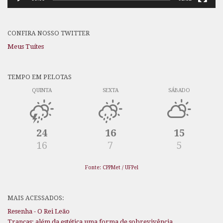
CONFIRA NOSSO TWITTER
Meus Tuítes
TEMPO EM PELOTAS
QUINTA
SEXTA
SÁBADO
24
16
15
16
7
5
Fonte: CPPMet / UFPel
MAIS ACESSADOS:
Resenha - O Rei Leão
Tranças: além da estética uma forma de sobrevivência