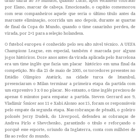
título sairia ao 39 minutos, quando Lúcio, após escanteio cobrado
por Elano, marcar de cabeça. Emocionado, o capitão comemorou
com seus companheiros aquele que seria o último título antes da
marcante eliminação, ocorrida um ano depois, durante as quartas
de final da Copa do Mundo, quando o time canarinho perdeu, de
virada, por 2×1 para a seleção holandesa.
O futebol europeu é conhecido pelo seu alto nível técnico. A UEFA
Champions League, em especial, também é marcada por alguns
jogos históricos. Doze anos antes da virada aplicada pelo Barcelona
era um time inglês que fazia um placar histórico em uma final da
competição. No dia 25 de maio de 2005, os torcedores presentes no
Estádio Olímpico Atatürk, na cidade turca de Istambul,
presenciaram o Milan terminar a primeira etapa da partida com
um expressivo 3 x 0 no placar. No entanto, o time inglês precisou de
apenas 6 minutos para empatar a partida. Steven Gerrard aos 9,
Vladimír Šmicer aos 11 e Xabi Alonso aos 15, foram os responsáveis
pelo empate da segunda etapa. Nas cobranças de pênalti, o goleiro
polonês Jerzy Dudek, do Liverpool, defendeu as cobranças de
Andrea Pirlo e Shevchenko, garantindo o título e reforçando o
porquê esse esporte, oriundo da Inglaterra, conta com milhões de
fãs ao redor do mundo.