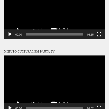
00:00
03:15
MINUTO CULTURAL EM PAUTA TV
Tocador
de
vídeo
00:00
01:32