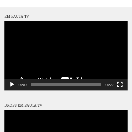
EM PAUTA TV
Tocador
de
vídeo
00:00
06:22
DROPS EM PAUTA TV
Tocador
de
vídeo