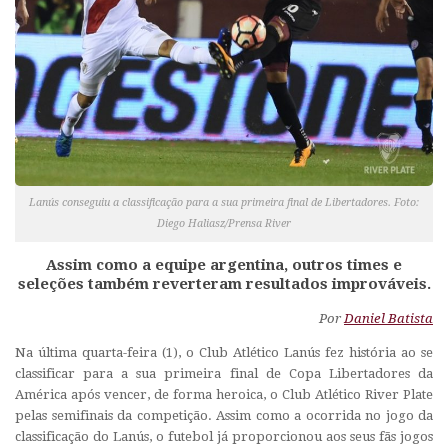
Lanús conseguiu a classificação para a sua primeira final de Libertadores. Foto:
Diego Haliasz/Prensa River
Assim como a equipe argentina, outros times e
seleções também reverteram resultados improváveis.
Por
Daniel Batista
Na última quarta-feira (1), o Club Atlético Lanús fez história ao se
classificar para a sua primeira final de Copa Libertadores da
América após vencer, de forma heroica, o Club Atlético River Plate
pelas semifinais da competição. Assim como a ocorrida no jogo da
classificação do Lanús, o futebol já proporcionou aos seus fãs jogos