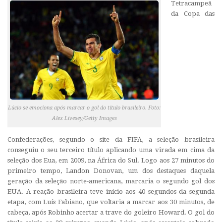
Tetracampeã
da Copa das
Lúcio se emociona após marcar o gol do título brasileiro. Foto:
Alex Livesey/Getty Images
Confederações, segundo o site da FIFA, a seleção brasileira
conseguiu o seu terceiro título aplicando uma virada em cima da
seleção dos Eua, em 2009, na África do Sul. Logo aos 27 minutos do
primeiro tempo, Landon Donovan, um dos destaques daquela
geração da seleção norte-americana, marcaria o segundo gol dos
EUA. A reação brasileira teve início aos 40 segundos da segunda
etapa, com Luís Fabiano, que voltaria a marcar aos 30 minutos, de
cabeça, após Robinho acertar a trave do goleiro Howard. O gol do