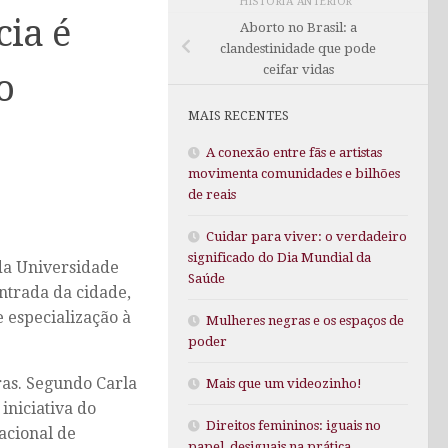
HISTÓRIA ANTERIOR
cia é
Aborto no Brasil: a
clandestinidade que pode
ceifar vidas
o
MAIS RECENTES
A conexão entre fãs e artistas
movimenta comunidades e bilhões
de reais
Cuidar para viver: o verdadeiro
significado do Dia Mundial da
 da Universidade
Saúde
entrada da cidade,
e especialização à
Mulheres negras e os espaços de
poder
ras. Segundo Carla
Mais que um videozinho!
iniciativa do
Direitos femininos: iguais no
acional de
papel, desiguais na prática