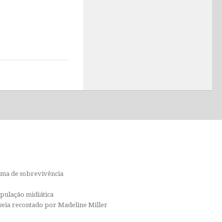
orma de sobrevivência
ipulação midiática
isseia recontado por Madeline Miller