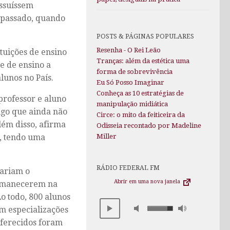
ossuíssem
o passado, quando
POSTS & PÁGINAS POPULARES
Resenha - O Rei Leão
tuições de ensino
Tranças: além da estética uma
e de ensino a
forma de sobrevivência
lunos no País.
Eu Só Posso Imaginar
Conheça as 10 estratégias de
professor e aluno
manipulação midiática
lgo que ainda não
Circe: o mito da feiticeira da
lém disso, afirma
Odisseia recontado por Madeline
, tendo uma
Miller
RÁDIO FEDERAL FM
iariam o
Abrir em uma nova janela
ermanecerem na
o todo, 800 alunos
ém especializações
oferecidos foram