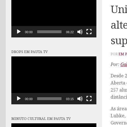
vídeo
Uni
alt
00:00
06:22
sup
DROPS EM PAUTA TV
POR
EM 
Tocador
Por:
Ga
de
vídeo
Desde 2
Aberta 
257 alu
distânc
00:00
03:15
As área
Lubke, 
MINUTO CULTURAL EM PAUTA TV
Governo
Tocador