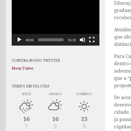
Educaçã
de
graduaç
vídeo
recebeu
Atualme
que ofe
00:00
01:32
distânc
Para Ca
CONFIRA NOSSO TWITTER
dentro 
Meus Tuítes
sabemos
que a “
propost
TEMPO EM PELOTAS
SEXTA
SÁBADO
DOMINGO
De acor
desenvo
cidade,
16
16
15
já pass
7
5
5
rápidas