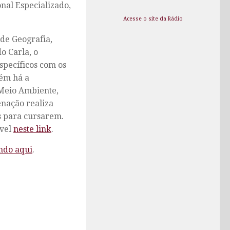
nal Especializado,
Acesse o site da Rádio
de Geografia,
o Carla, o
specíficos com os
bém há a
 Meio Ambiente,
enação realiza
s para cursarem.
ível
neste link
.
ando aqui
.