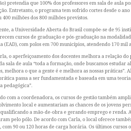
o) pretendia que 100% dos professores em sala de aula p
ão. Entretanto, o programa tem sofrido cortes desde o an
 400 milhões dos 800 milhões previstos.
nte, a Universidade Aberta do Brasil compõe-se de 95 insti
recem cursos de graduação e pós-graduação na modalidad
ia (EAD), com polos em 700 municípios, atendendo 170 mil a
rla, o aperfeiçoamento dos docentes melhora a relação do 
da sala de aula “toda a formação, onde buscamos estudar a
, melhora o que a gente é e melhora as nossas práticas”. A
prática passa a ser fundamentada e baseada em uma teoria
a pedagógica”.
do com a coordenadora, os cursos de gestão também ampl
lvimento local e aumentariam as chances de os jovens p
 qualificando a mão-de-obra e gerando emprego e renda. A
aram pelo pólo. De acordo com Carla, o local oferece tamb
, com 90 ou 120 horas de carga horária. Os últimos cursos 