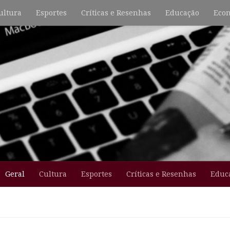
ultura
Esportes
Críticas e Resenhas
Educação
Econ
Geral
Cultura
Esportes
Críticas e Resenhas
Educ