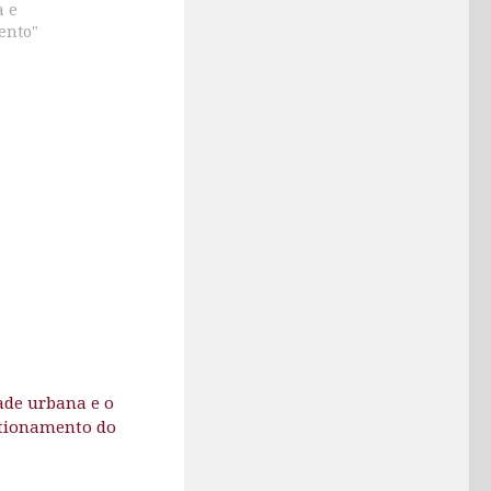
a e
ento"
ade urbana e o
tionamento do