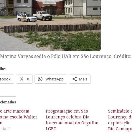
 Marina Vargas sedia o Pólo UAB em São Lourenço. Crédito
lhe:
ebook
X
WhatsApp
Mais
acionados
 e arte marcam
Programação em São
Seminário 
o na escola Walter
Lourenço celebra Dia
Lourenço d
rn
Internacional do Orgulho
exploração
cias"
LGBT
Rio Camaq