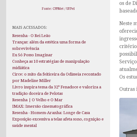
os de D
Fonte: CPPMet / UFPel
baseado
Neste m
MAIS ACESSADOS:
ofereci
Resenha - O Rei Leão
ingress
Tranças: além da estética uma forma de
critéri
sobrevivência
possibi
Eu Só Posso Imaginar
Serviço
Conheça as 10 estratégias de manipulação
midiática
atualme
Circe: o mito da feiticeira da Odisseia recontado
Os estu
por Madeline Miller
Livro inspira tema da 32ª Fenadoce e valoriza a
Outras 
tradição doceira de Pelotas
Resenha | O Velho e O Mar
IMAX: Imersão cinematográfica
Resenha - Homem-Aranha: Longe de Casa
Exposição excessiva a telas afeta sono, cognição e
saúde mental