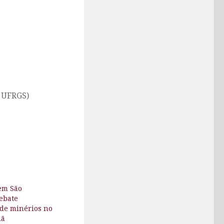
: UFRGS)
em São
ebate
 de minérios no
uã