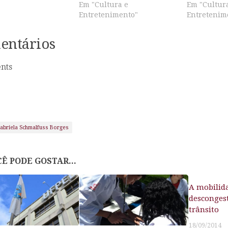
Em "Cultura e
Em "Cultur
Entretenimento"
Entretenim
entários
nts
abriela Schmalfuss Borges
Ê PODE GOSTAR...
A mobilid
desconges
trânsito
18/09/2014