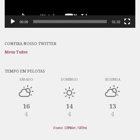
00:00
01:32
CONFIRA NOSSO TWITTER
Meus Tuítes
TEMPO EM PELOTAS
SÁBADO
DOMINGO
SEGUNDA
16
14
13
4
4
4
Fonte: CPPMet / UFPel