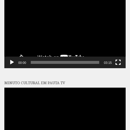
Tocador
de
vídeo
00:00
03:15
MINUTO CULTURAL EM PAUTA TV
Tocador
de
vídeo