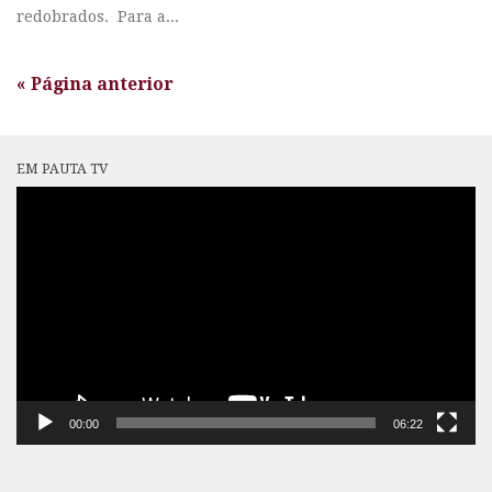
redobrados. Para a...
« Página anterior
EM PAUTA TV
Tocador
de
vídeo
00:00
06:22