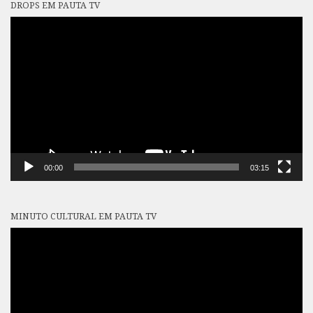
DROPS EM PAUTA TV
Tocador
de
vídeo
00:00
03:15
MINUTO CULTURAL EM PAUTA TV
Tocador
de
vídeo