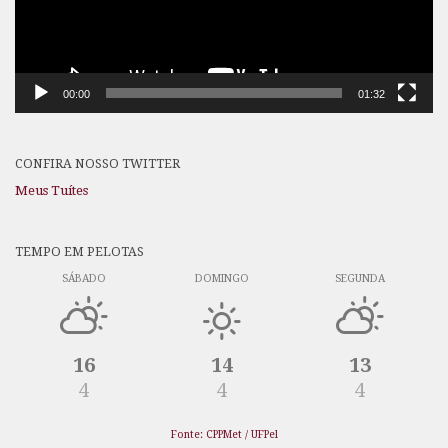
00:00
01:32
CONFIRA NOSSO TWITTER
Meus Tuítes
TEMPO EM PELOTAS
SÁBADO
DOMINGO
SEGUNDA
16
14
13
4
4
4
Fonte: CPPMet / UFPel