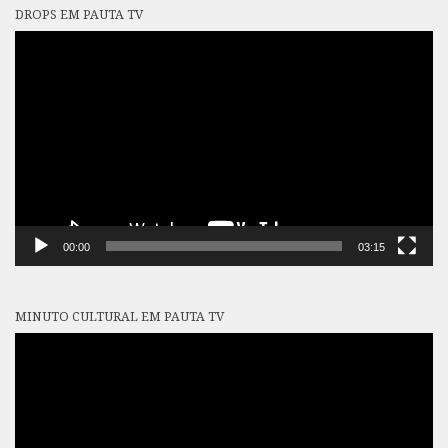
DROPS EM PAUTA TV
Tocador
de
vídeo
00:00
03:15
MINUTO CULTURAL EM PAUTA TV
Tocador
de
vídeo