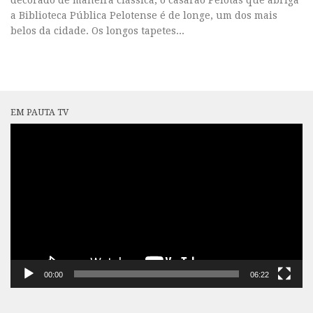
decorado de maneira clássica, o casarão Pelotas que abriga
a Biblioteca Pública Pelotense é de longe, um dos mais
belos da cidade. Os longos tapetes...
EM PAUTA TV
Tocador
de
vídeo
00:00
06:22