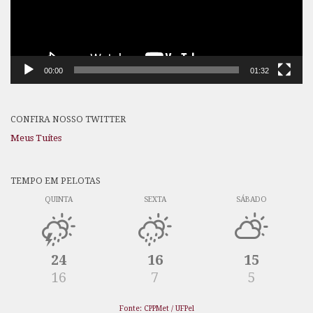
00:00
01:32
CONFIRA NOSSO TWITTER
Meus Tuítes
TEMPO EM PELOTAS
QUINTA
SEXTA
SÁBADO
24
16
15
16
7
5
Fonte: CPPMet / UFPel