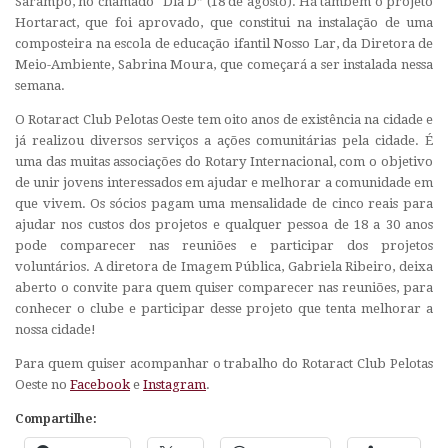
Sarampo, no chamado “Dia D” (18 de agosto). Há também o projeto
Hortaract, que foi aprovado, que constitui na instalação de uma
composteira na escola de educação ifantil Nosso Lar, da Diretora de
Meio-Ambiente, Sabrina Moura, que começará a ser instalada nessa
semana.
O Rotaract Club Pelotas Oeste tem oito anos de existência na cidade e
já realizou diversos serviços a ações comunitárias pela cidade. É
uma das muitas associações do Rotary Internacional, com o objetivo
de unir jovens interessados em ajudar e melhorar a comunidade em
que vivem. Os sócios pagam uma mensalidade de cinco reais para
ajudar nos custos dos projetos e qualquer pessoa de 18 a 30 anos
pode comparecer nas reuniões e participar dos projetos
voluntários. A diretora de Imagem Pública, Gabriela Ribeiro, deixa
aberto o convite para quem quiser comparecer nas reuniões, para
conhecer o clube e participar desse projeto que tenta melhorar a
nossa cidade!
Para quem quiser acompanhar o trabalho do Rotaract Club Pelotas
Oeste no
Facebook
e
Instagram
.
Compartilhe: