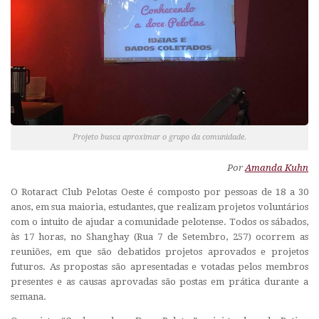
Projeto busca aproximar o grupo da comunidade.
Por
Amanda Kuhn
O Rotaract Club Pelotas Oeste é composto por pessoas de 18 a 30
anos, em sua maioria, estudantes, que realizam projetos voluntários
com o intuito de ajudar a comunidade pelotense. Todos os sábados,
às 17 horas, no Shanghay (Rua 7 de Setembro, 257) ocorrem as
reuniões, em que são debatidos projetos aprovados e projetos
futuros. As propostas são apresentadas e votadas pelos membros
presentes e as causas aprovadas são postas em prática durante a
semana.