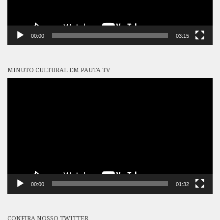
00:00
03:15
MINUTO CULTURAL EM PAUTA TV
Tocador
de
vídeo
00:00
01:32
CONFIRA NOSSO TWITTER