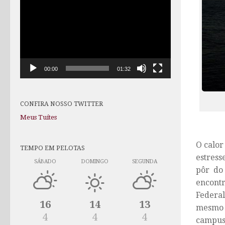
de
vídeo
00:00
01:32
CONFIRA NOSSO TWITTER
Meus Tuítes
O calor
TEMPO EM PELOTAS
estress
SÁBADO
DOMINGO
SEGUNDA
pôr do 
encont
Federal
16
14
13
mesmo 
4
4
4
campus