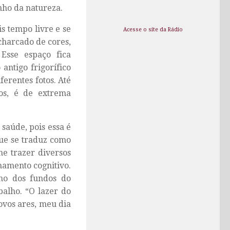
nho da natureza.
s tempo livre e se
Acesse o site da Rádio
charcado de cores,
 Esse espaço fica
antigo frigorífico
erentes fotos. Até
sos, é de extrema
saúde, pois essa é
que se traduz como
he trazer diversos
namento cognitivo.
nho dos fundos do
alho. “O lazer do
ovos ares, meu dia