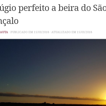
úgio perfeito a beira do Sã
nçalo
PAUTA
· PUBLICADO EM
15/03/2018
· ATUALIZADO EM
15/03/2018