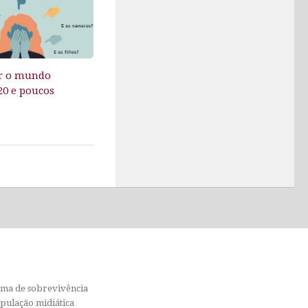
r o mundo
20 e poucos
orma de sobrevivência
ipulação midiática