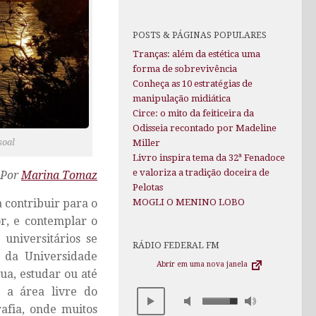
POSTS & PÁGINAS POPULARES
Tranças: além da estética uma
forma de sobrevivência
Conheça as 10 estratégias de
manipulação midiática
Circe: o mito da feiticeira da
Odisseia recontado por Madeline
soal
Miller
Livro inspira tema da 32ª Fenadoce
e valoriza a tradição doceira de
Por
Marina Tomaz
Pelotas
a contribuir para o
MOGLI O MENINO LOBO
or, e contemplar o
universitários se
RÁDIO FEDERAL FM
 da Universidade
Abrir em uma nova janela
ua, estudar ou até
 a área livre do
afia, onde muitos