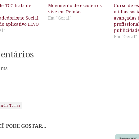
de TCC trata de
Movimento de escoteiros
Curso de es
e
vive em Pelotas
mídias soci
dedorismo Social
Em "Geral"
avançadas à
do aplicativo LEVO
profissiona
al"
publicidad
Em "Geral"
entários
nts
arina Tomaz
Ê PODE GOSTAR...