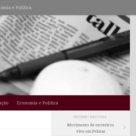
omia e Política
ação
Economia e Política
PRÓXIMO HISTÓRIA
Movimento de escoteiros
vive em Pelotas