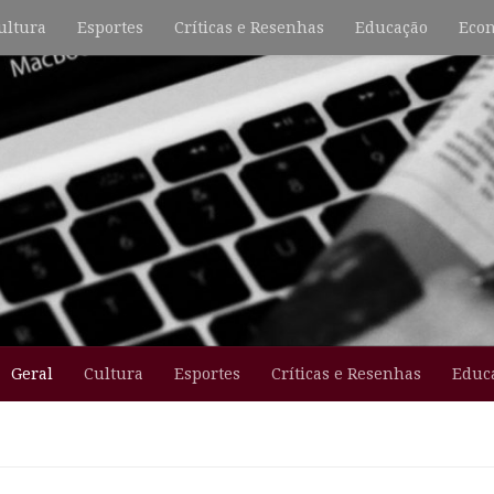
ultura
Esportes
Críticas e Resenhas
Educação
Econ
Geral
Cultura
Esportes
Críticas e Resenhas
Educ