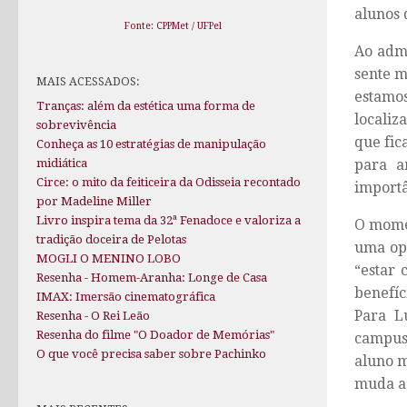
alunos 
Fonte: CPPMet / UFPel
Ao admi
sente m
MAIS ACESSADOS:
estamo
Tranças: além da estética uma forma de
localiz
sobrevivência
que fic
Conheça as 10 estratégias de manipulação
midiática
para a
Circe: o mito da feiticeira da Odisseia recontado
importâ
por Madeline Miller
Livro inspira tema da 32ª Fenadoce e valoriza a
O momen
tradição doceira de Pelotas
uma op
MOGLI O MENINO LOBO
“estar 
Resenha - Homem-Aranha: Longe de Casa
benefíc
IMAX: Imersão cinematográfica
Para L
Resenha - O Rei Leão
Resenha do filme "O Doador de Memórias"
campus 
O que você precisa saber sobre Pachinko
aluno m
muda ao