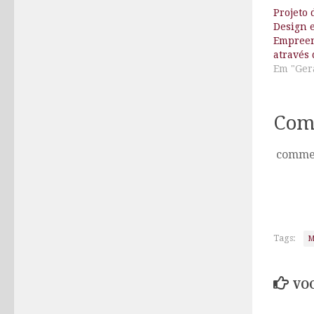
Projeto 
Design 
Empreen
através 
Em "Ger
Com
comme
Tags:
M
VOC