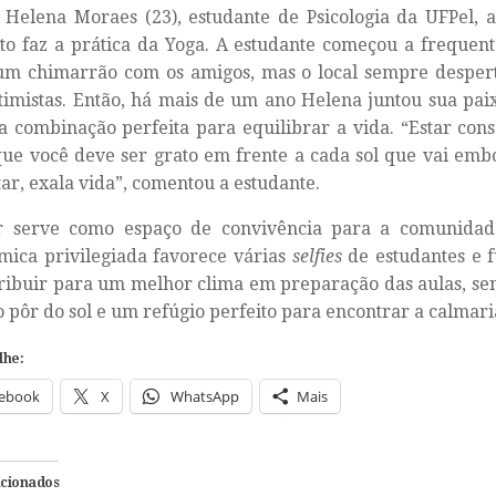
 Helena Moraes (23), estudante de Psicologia da UFPel, 
o faz a prática da Yoga. A estudante começou a frequen
um chimarrão com os amigos, mas o local sempre despert
timistas. Então, há mais de um ano Helena juntou sua pai
 a combinação perfeita para equilibrar a vida. “Estar cons
que você deve ser grato em frente a cada sol que vai em
ar, exala vida”, comentou a estudante.
r serve como espaço de convivência para a comunida
ica privilegiada favorece várias
selfies
de estudantes e f
ribuir para um melhor clima em preparação das aulas, se
 pôr do sol e um refúgio perfeito para encontrar a calmaria
lhe:
ebook
X
WhatsApp
Mais
acionados