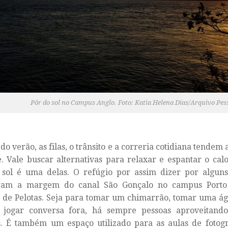
Pôr do sol no Campus Anglo. Foto: Katia Helena Dias/Arquivo Pes
 do verão, as filas, o trânsito e a correria cotidiana tendem 
e. Vale buscar alternativas para relaxar e espantar o cal
sol é uma delas. O refúgio por assim dizer por alguns 
ram a margem do canal São Gonçalo no campus Porto
 de Pelotas. Seja para tomar um chimarrão, tomar uma ág
jogar conversa fora, há sempre pessoas aproveitando
. É também um espaço utilizado para as aulas de fotogr