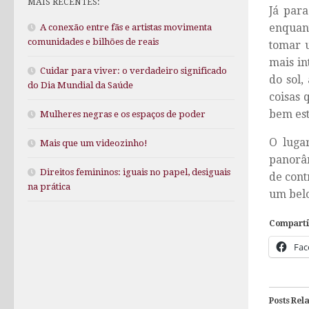
MAIS RECENTES:
Já para
enquant
A conexão entre fãs e artistas movimenta
comunidades e bilhões de reais
tomar 
mais in
Cuidar para viver: o verdadeiro significado
do sol,
do Dia Mundial da Saúde
coisas 
bem est
Mulheres negras e os espaços de poder
O luga
Mais que um videozinho!
panorâm
Direitos femininos: iguais no papel, desiguais
de cont
na prática
um belo
Comparti
Fac
Posts Rel