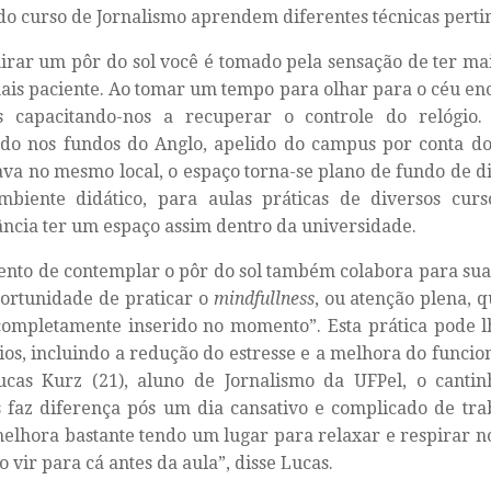
do curso de Jornalismo aprendem diferentes técnicas perti
rar um pôr do sol você é tomado pela sensação de ter mai
ais paciente. Ao tomar um tempo para olhar para o céu en
s capacitando-nos a recuperar o controle do relógio.
ado nos fundos do Anglo, apelido do campus por conta do 
ava no mesmo local, o espaço torna-se plano de fundo de dif
mbiente didático, para aulas práticas de diversos cur
ncia ter um espaço assim dentro da universidade.
to de contemplar o pôr do sol também colabora para sua 
ortunidade de praticar o
mindfullness
, ou atenção plena, 
completamente inserido no momento”. Esta prática pode l
ios, incluindo a redução do estresse e a melhora do funcio
ucas Kurz (21), aluno de Jornalismo da UFPel, o canti
faz diferença pós um dia cansativo e complicado de trab
elhora bastante tendo um lugar para relaxar e respirar n
 vir para cá antes da aula”, disse Lucas.