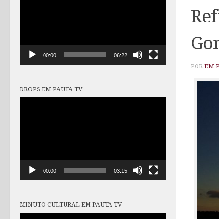
vídeo
Ref
Go
00:00
06:22
POR
EM 
DROPS EM PAUTA TV
Tocador
de
vídeo
00:00
03:15
MINUTO CULTURAL EM PAUTA TV
Tocador