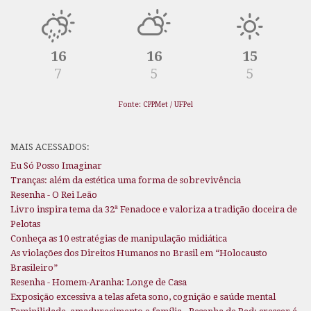
16
16
15
7
5
5
Fonte: CPPMet / UFPel
MAIS ACESSADOS:
Eu Só Posso Imaginar
Tranças: além da estética uma forma de sobrevivência
Resenha - O Rei Leão
Livro inspira tema da 32ª Fenadoce e valoriza a tradição doceira de
Pelotas
Conheça as 10 estratégias de manipulação midiática
As violações dos Direitos Humanos no Brasil em “Holocausto
Brasileiro”
Resenha - Homem-Aranha: Longe de Casa
Exposição excessiva a telas afeta sono, cognição e saúde mental