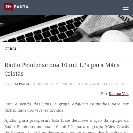
Skip to content
GERAL
Rádio Pelotense doa 10 mil LPs para Mães
Cristãs
POR
EM PAUTA
· PUBLICADO EM
02/01/2015
· ATUALIZADO EM
09/11/2015
Por
Karina Vaz
Com a venda dos vinis, o grupo adquiriu roupinhas para ser
distribuídas aos recém-nascidos
Ajudar para prosperar. Esta frase descreve a ação da equipe da
Rádio Pelotense, ao doar 10 mil LPs para o grupo Mães Cristãs
de Pelotas. As 150 mulheres que atuam dentro dos hospitais de