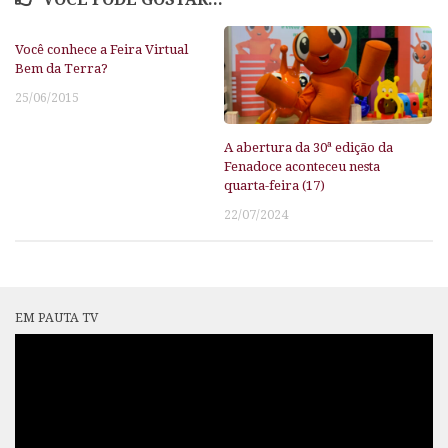
Você conhece a Feira Virtual
Bem da Terra?
25/06/2015
A abertura da 30ª edição da
Fenadoce aconteceu nesta
quarta-feira (17)
22/07/2024
EM PAUTA TV
Tocador
de
vídeo