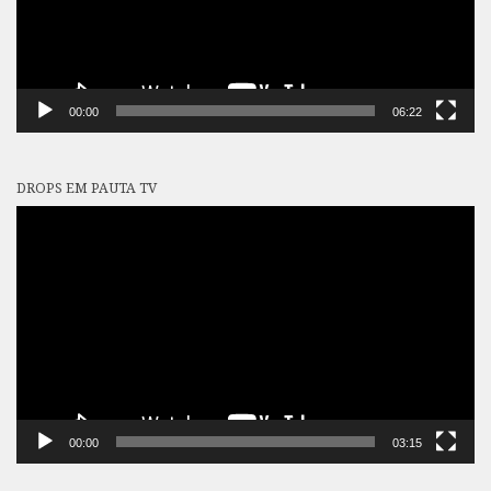
00:00
06:22
DROPS EM PAUTA TV
Tocador
de
vídeo
00:00
03:15