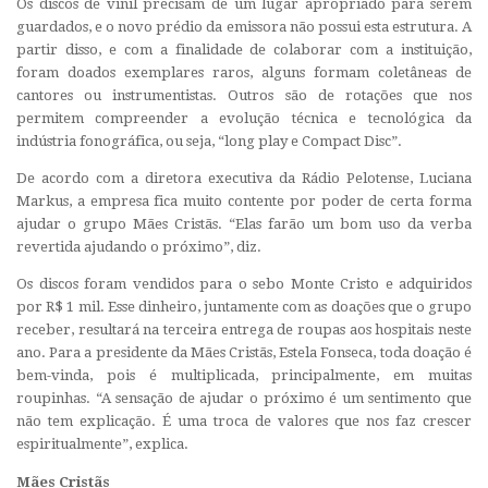
Os discos de vinil precisam de um lugar apropriado para serem
guardados, e o novo prédio da emissora não possui esta estrutura. A
partir disso, e com a finalidade de colaborar com a instituição,
foram doados exemplares raros, alguns formam coletâneas de
cantores ou instrumentistas. Outros são de rotações que nos
permitem compreender a evolução técnica e tecnológica da
indústria fonográfica, ou seja, “long play e Compact Disc”.
De acordo com a diretora executiva da Rádio Pelotense, Luciana
Markus, a empresa fica muito contente por poder de certa forma
ajudar o grupo Mães Cristãs. “Elas farão um bom uso da verba
revertida ajudando o próximo”, diz.
Os discos foram vendidos para o sebo Monte Cristo e adquiridos
por R$ 1 mil. Esse dinheiro, juntamente com as doações que o grupo
receber, resultará na terceira entrega de roupas aos hospitais neste
ano. Para a presidente da Mães Cristãs, Estela Fonseca, toda doação é
bem-vinda, pois é multiplicada, principalmente, em muitas
roupinhas. “A sensação de ajudar o próximo é um sentimento que
não tem explicação. É uma troca de valores que nos faz crescer
espiritualmente”, explica.
Mães Cristãs