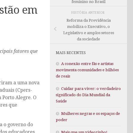
feminino no Brasil
estão em
HISTÓRIA ANTERIOR
Reforma da Previdência
mobiliza o Executivo, o
Legislativo e amplos setores
da sociedade
cipais fatores que
MAIS RECENTES
A conexão entre fãs e artistas
movimenta comunidades e bilhões
de reais
eriram a uma nova
Cuidar para viver: o verdadeiro
taduais (Cpers-
significado do Dia Mundial da
m Porto Alegre. O
Saúde
ores que
Mulheres negras e os espaços de
poder
ra o governo do
 dos educadores.
Mais que um videozinho!