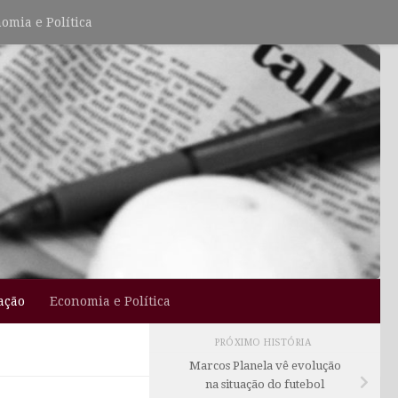
omia e Política
ação
Economia e Política
PRÓXIMO HISTÓRIA
Marcos Planela vê evolução
na situação do futebol