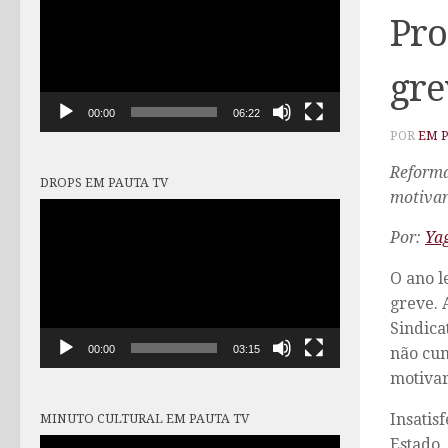
vídeo
Pro
gre
00:00
06:22
POR
EM 
Reforma
DROPS EM PAUTA TV
motivar
Tocador
de
Por:
Ya
vídeo
O ano l
greve. 
Sindica
00:00
03:15
não cum
motivar
Insatis
MINUTO CULTURAL EM PAUTA TV
Estado.
Tocador