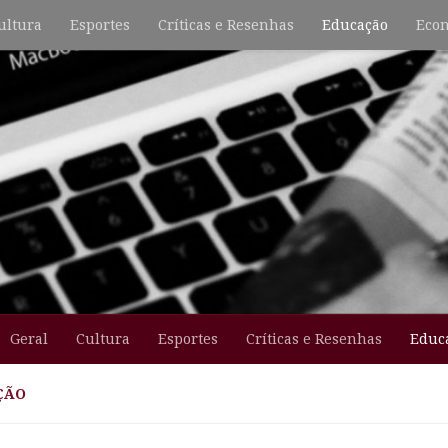
ultura
Esportes
Críticas e Resenhas
Educação
Econ
Geral
Cultura
Esportes
Críticas e Resenhas
Educ
ÇÃO