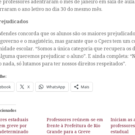
e professores adentraram o mês de janeiro em sala de aula
rraram o ano letivo no dia 30 do mesmo mês.
rejudicados
endes concorda que os alunos são os maiores prejudicado
 governo e o magistério, mas garante que o Cpers tem um
idade escolar. “Somos a única categoria que recupera os d
lguma queremos prejudicar o aluno”. E ainda completa: “
 nada, só lutamos para ter nossos direitos respeitados”.
lhe:
ebook
X
WhatsApp
Mais
acionados
res estaduais
Professores reúnem-se em
Iniciam as 
em greve por
frente à Prefeitura de Rio
professores
ndeterminado
Grande para a Greve
estadual