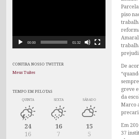
de
Parcela
vídeo
piso na
trabalh
reforma
Amaral,
00:00
01:32
trabalh
prejudi
CONFIRA NOSSO TWITTER
De acor
Meus Tuítes
“quando
sempre 
greve e
TEMPO EM PELOTAS
da esco
QUINTA
SEXTA
SÁBADO
Marco a
precari
Em 2016
24
16
15
37 inst
16
7
5