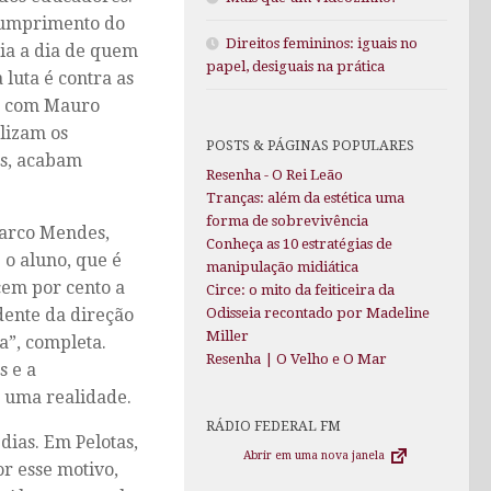
 cumprimento do
Direitos femininos: iguais no
dia a dia de quem
papel, desiguais na prática
 luta é contra as
do com Mauro
ilizam os
POSTS & PÁGINAS POPULARES
os, acabam
Resenha - O Rei Leão
Tranças: além da estética uma
forma de sobrevivência
Marco Mendes,
Conheça as 10 estratégias de
o aluno, que é
manipulação midiática
cem por cento a
Circe: o mito da feiticeira da
dente da direção
Odisseia recontado por Madeline
Miller
a”, completa.
Resenha | O Velho e O Mar
s e a
o uma realidade.
RÁDIO FEDERAL FM
dias. Em Pelotas,
Abrir em uma nova janela
or esse motivo,