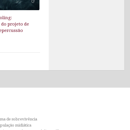
ling:
do projeto de
repercussão
orma de sobrevivência
ipulação midiática