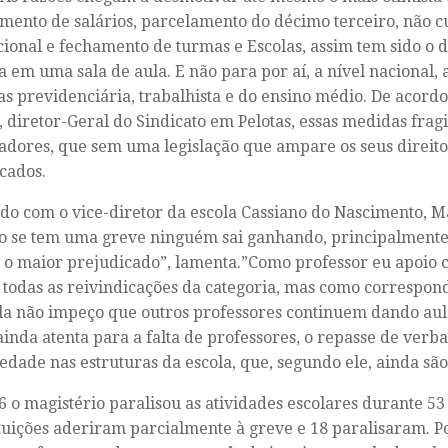
mento de salários, parcelamento do décimo terceiro, não
cional e fechamento de turmas e Escolas, assim tem sido o 
a em uma sala de aula. E não para por aí, a nível nacional, a
s previdenciária, trabalhista e do ensino médio. De acor
 diretor-Geral do Sindicato em Pelotas, essas medidas frag
adores, que sem uma legislação que ampare os seus direit
cados.
do com o vice-diretor da escola Cassiano do Nascimento, 
 se tem uma greve ninguém sai ganhando, principalmente 
o maior prejudicado”, lamenta.”Como professor eu apoio 
 todas as reivindicações da categoria, mas como correspon
la não impeço que outros professores continuem dando aul
inda atenta para a falta de professores, o repasse de verba
edade nas estruturas da escola, que, segundo ele, ainda sã
 o magistério paralisou as atividades escolares durante 53 
ituições aderiram parcialmente à greve e 18 paralisaram. P