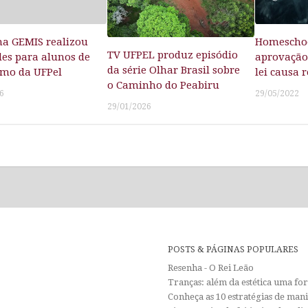
a GEMIS realizou
Homeschoo
TV UFPEL produz episódio
des para alunos de
aprovação 
da série Olhar Brasil sobre
smo da UFPel
lei causa 
o Caminho do Peabiru
6
29/05/2022
29/01/2026
POSTS & PÁGINAS POPULARES
Resenha - O Rei Leão
Tranças: além da estética uma f
Conheça as 10 estratégias de man