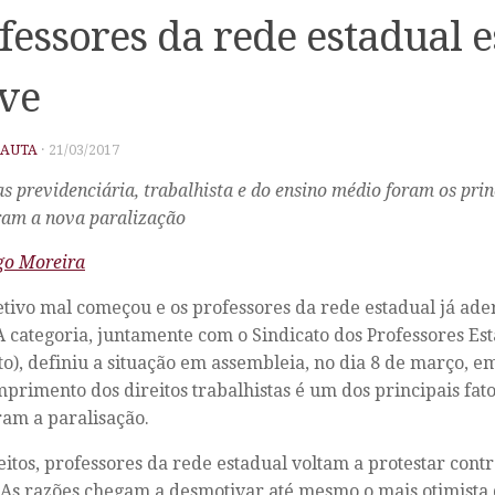
fessores da rede estadual 
ve
PAUTA
·
21/03/2017
s previdenciária, trabalhista e do ensino médio foram os prin
am a nova paralização
go Moreira
etivo mal começou e os professores da rede estadual já ad
A categoria, juntamente com o Sindicato dos Professores Es
to), definiu a situação em assembleia, no dia 8 de março, e
primento dos direitos trabalhistas é um dos principais fat
am a paralisação.
feitos, professores da rede estadual voltam a protestar cont
 As razões chegam a desmotivar até mesmo o mais otimista