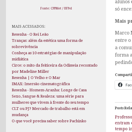
alunos 
só ence
Fonte: CPPMet / UFPel
Mais p
MAIS ACESSADOS:
Marco M
Resenha - O Rei Leão
entre o
Tranças: além da estética uma forma de
sobrevivência
a comun
Conheça as 10 estratégias de manipulação
forma a
midiática
pedindo
Circe: o mito da feiticeira da Odisseia recontado
por Madeline Miller
Comparti
Resenha | O Velho e O Mar
IMAX: Imersão cinematográfica
Fac
Resenha - Homem-Aranha: Longe de Casa
Sexo, Sangue & Realeza: uma série para
mulheres que vivem à frente do seu tempo
Posts Rel
CLT ou PJ? Mercado de trabalho está em
mudança
Professo
O que você precisa saber sobre Pachinko
entram 
tempo i