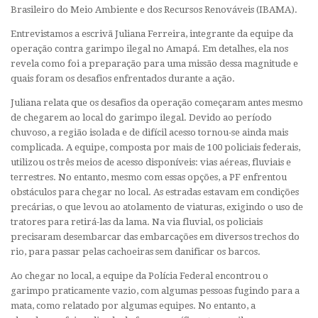
Brasileiro do Meio Ambiente e dos Recursos Renováveis (IBAMA).
Entrevistamos a escrivã Juliana Ferreira, integrante da equipe da
operação contra garimpo ilegal no Amapá. Em detalhes, ela nos
revela como foi a preparação para uma missão dessa magnitude e
quais foram os desafios enfrentados durante a ação.
Juliana relata que os desafios da operação começaram antes mesmo
de chegarem ao local do garimpo ilegal. Devido ao período
chuvoso, a região isolada e de difícil acesso tornou-se ainda mais
complicada. A equipe, composta por mais de 100 policiais federais,
utilizou os três meios de acesso disponíveis: vias aéreas, fluviais e
terrestres. No entanto, mesmo com essas opções, a PF enfrentou
obstáculos para chegar no local. As estradas estavam em condições
precárias, o que levou ao atolamento de viaturas, exigindo o uso de
tratores para retirá-las da lama. Na via fluvial, os policiais
precisaram desembarcar das embarcações em diversos trechos do
rio, para passar pelas cachoeiras sem danificar os barcos.
Ao chegar no local, a equipe da Polícia Federal encontrou o
garimpo praticamente vazio, com algumas pessoas fugindo para a
mata, como relatado por algumas equipes. No entanto, a