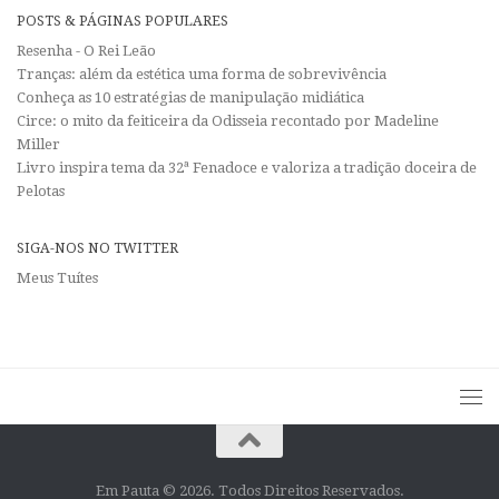
POSTS & PÁGINAS POPULARES
Resenha - O Rei Leão
Tranças: além da estética uma forma de sobrevivência
Conheça as 10 estratégias de manipulação midiática
Circe: o mito da feiticeira da Odisseia recontado por Madeline
Miller
Livro inspira tema da 32ª Fenadoce e valoriza a tradição doceira de
Pelotas
SIGA-NOS NO TWITTER
Meus Tuítes
Em Pauta © 2026. Todos Direitos Reservados.