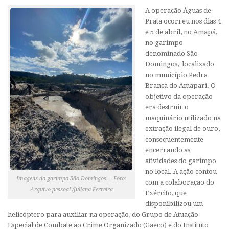
A operação Águas de
Prata ocorreu nos dias 4
e 5 de abril, no Amapá,
no garimpo
denominado São
Domingos, localizado
no município Pedra
Branca do Amapari. O
objetivo da operação
era destruir o
maquinário utilizado na
extração ilegal de ouro,
consequentemente
encerrando as
atividades do garimpo
no local. A ação contou
Imagens do garimpo São Domingos. – Foto:
com a colaboração do
Arquivo pessoal /Juliana Ferreira
Exército, que
disponibilizou um
helicóptero para auxiliar na operação, do Grupo de Atuação
Especial de Combate ao Crime Organizado (Gaeco) e do Instituto