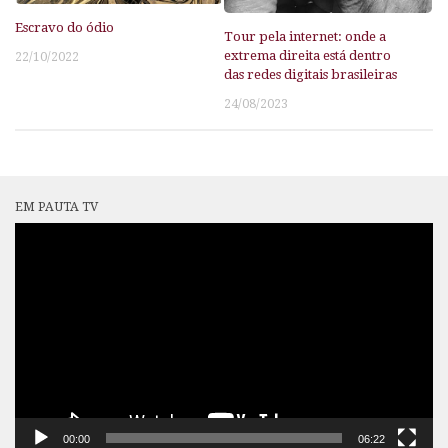
Escravo do ódio
Tour pela internet: onde a
extrema direita está dentro
22/10/2022
das redes digitais brasileiras
24/08/2023
EM PAUTA TV
Tocador
de
vídeo
00:00
06:22