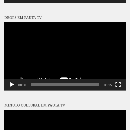
DROPS EM PAUTA TV
Tocador
de
vídeo
00:00
03:15
MINUTO CULTURAL EM PAUTA TV
Tocador
de
vídeo