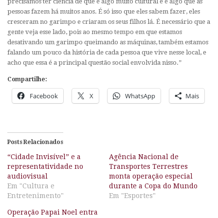
precisamos ter ciencia de que é algo muito cultural e é algo que as
pessoas fazem há muitos anos. É só isso que eles sabem fazer, eles
cresceram no garimpo e criaram os seus filhos lá. É necessário que a
gente veja esse lado, pois ao mesmo tempo em que estamos
desativando um garimpo queimando as máquinas, também estamos
falando um pouco da história de cada pessoa que vive nesse local, e
acho que essa é a principal questão social envolvida nisso.”
Compartilhe:
Facebook
X
WhatsApp
Mais
Posts Relacionados
“Cidade Invisível” e a
Agência Nacional de
representatividade no
Transportes Terrestres
audiovisual
monta operação especial
Em "Cultura e
durante a Copa do Mundo
Entretenimento"
Em "Esportes"
Operação Papai Noel entra