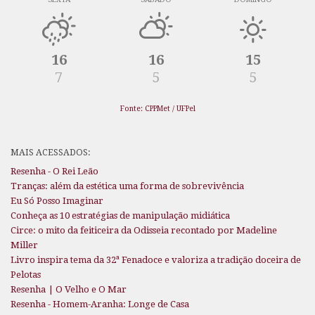
16
16
15
7
5
5
Fonte: CPPMet / UFPel
MAIS ACESSADOS:
Resenha - O Rei Leão
Tranças: além da estética uma forma de sobrevivência
Eu Só Posso Imaginar
Conheça as 10 estratégias de manipulação midiática
Circe: o mito da feiticeira da Odisseia recontado por Madeline
Miller
Livro inspira tema da 32ª Fenadoce e valoriza a tradição doceira de
Pelotas
Resenha | O Velho e O Mar
Resenha - Homem-Aranha: Longe de Casa