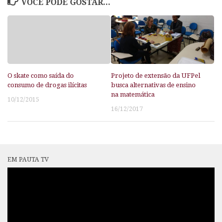
VOCÊ PODE GOSTAR...
O skate como saída do
Projeto de extensão da UFPel
consumo de drogas ilícitas
busca alternativas de ensino
na matemática
10/12/2015
16/12/2017
EM PAUTA TV
Tocador
de
vídeo