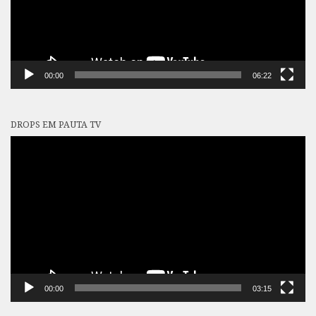
00:00
06:22
DROPS EM PAUTA TV
Tocador
de
vídeo
00:00
03:15