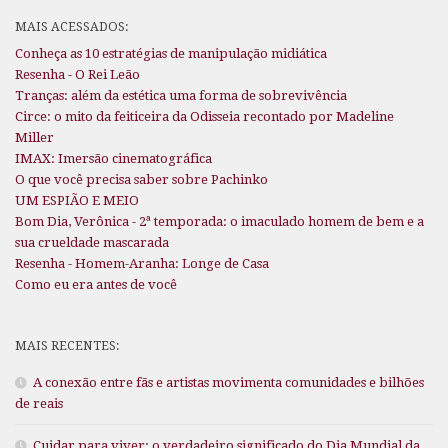
MAIS ACESSADOS:
Conheça as 10 estratégias de manipulação midiática
Resenha - O Rei Leão
Tranças: além da estética uma forma de sobrevivência
Circe: o mito da feiticeira da Odisseia recontado por Madeline
Miller
IMAX: Imersão cinematográfica
O que você precisa saber sobre Pachinko
UM ESPIÃO E MEIO
Bom Dia, Verônica - 2ª temporada: o imaculado homem de bem e a
sua crueldade mascarada
Resenha - Homem-Aranha: Longe de Casa
Como eu era antes de você
MAIS RECENTES:
A conexão entre fãs e artistas movimenta comunidades e bilhões
de reais
Cuidar para viver: o verdadeiro significado do Dia Mundial da