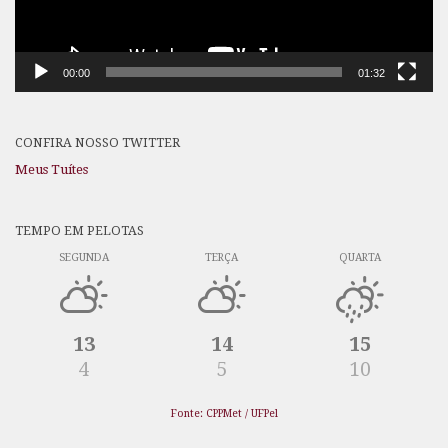
00:00
01:32
CONFIRA NOSSO TWITTER
Meus Tuítes
TEMPO EM PELOTAS
SEGUNDA
TERÇA
QUARTA
13
14
15
4
5
10
Fonte: CPPMet / UFPel