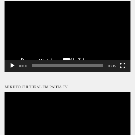
Tocador
de
vídeo
00:00
03:15
MINUTO CULTURAL EM PAUTA TV
Tocador
de
vídeo