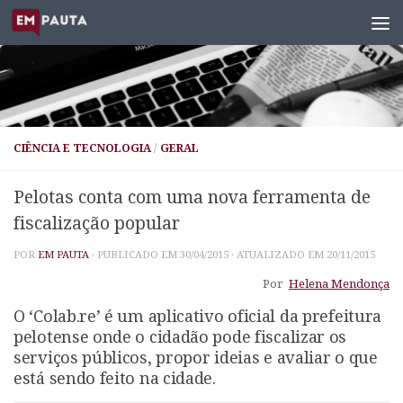
Skip to content
CIÊNCIA E TECNOLOGIA
/
GERAL
Pelotas conta com uma nova ferramenta de
fiscalização popular
POR
EM PAUTA
· PUBLICADO EM
30/04/2015
· ATUALIZADO EM
20/11/2015
Por
Helena Mendonça
O ‘Colab.re’ é um aplicativo oficial da prefeitura
pelotense onde o cidadão pode fiscalizar os
serviços públicos, propor ideias e avaliar o que
está sendo feito na cidade.