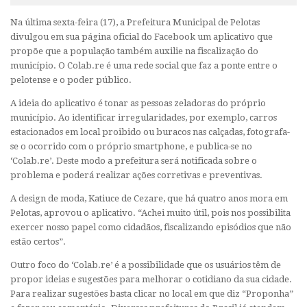
Na última sexta-feira (17), a Prefeitura Municipal de Pelotas
divulgou em sua página oficial do Facebook um aplicativo que
propõe que a população também auxilie na fiscalização do
município. O Colab.re é uma rede social que faz a ponte entre o
pelotense e o poder público.
A ideia do aplicativo é tonar as pessoas zeladoras do próprio
município. Ao identificar irregularidades, por exemplo, carros
estacionados em local proibido ou buracos nas calçadas, fotografa-
se o ocorrido com o próprio smartphone, e publica-se no
‘Colab.re’. Deste modo a prefeitura será notificada sobre o
problema e poderá realizar ações corretivas e preventivas.
A design de moda, Katiuce de Cezare, que há quatro anos mora em
Pelotas, aprovou o aplicativo. “Achei muito útil, pois nos possibilita
exercer nosso papel como cidadãos, fiscalizando episódios que não
estão certos”.
Outro foco do ‘Colab.re’ é a possibilidade que os usuários têm de
propor ideias e sugestões para melhorar o cotidiano da sua cidade.
Para realizar sugestões basta clicar no local em que diz “Proponha”