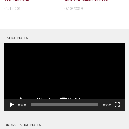
a comunidade
socioambientais no Brasil
01/12/2015
07/09/2019
EM PAUTA TV
Tocador
de
vídeo
00:00
06:22
DROPS EM PAUTA TV