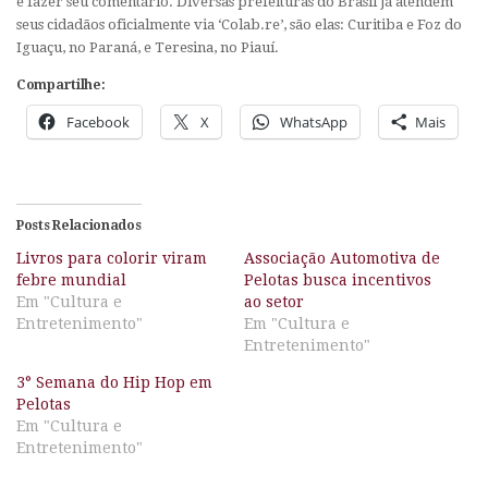
e fazer seu comentário. Diversas prefeituras do Brasil já atendem
seus cidadãos oficialmente via ‘Colab.re’, são elas: Curitiba e Foz do
Iguaçu, no Paraná, e Teresina, no Piauí.
Compartilhe:
Facebook
X
WhatsApp
Mais
Posts Relacionados
Livros para colorir viram
Associação Automotiva de
febre mundial
Pelotas busca incentivos
Em "Cultura e
ao setor
Entretenimento"
Em "Cultura e
Entretenimento"
3° Semana do Hip Hop em
Pelotas
Em "Cultura e
Entretenimento"