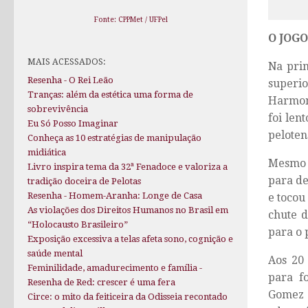
Fonte: CPPMet / UFPel
O JOGO
MAIS ACESSADOS:
Na prim
Resenha - O Rei Leão
superio
Tranças: além da estética uma forma de
Harmoni
sobrevivência
foi len
Eu Só Posso Imaginar
peloten
Conheça as 10 estratégias de manipulação
midiática
Mesmo 
Livro inspira tema da 32ª Fenadoce e valoriza a
para de
tradição doceira de Pelotas
Resenha - Homem-Aranha: Longe de Casa
e tocou
As violações dos Direitos Humanos no Brasil em
chute d
“Holocausto Brasileiro”
para o 
Exposição excessiva a telas afeta sono, cognição e
saúde mental
Aos 20
Feminilidade, amadurecimento e família -
para f
Resenha de Red: crescer é uma fera
Gomez 
Circe: o mito da feiticeira da Odisseia recontado