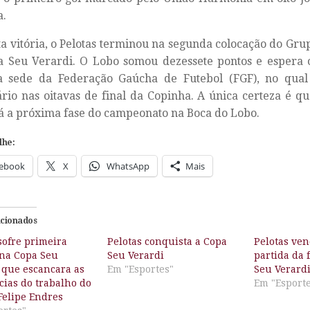
a.
a vitória, o Pelotas terminou na segunda colocação do Grupo
 Seu Verardi. O Lobo somou dezessete pontos e espera o
na sede da Federação Gaúcha de Futebol (FGF), no qua
rio nas oitavas de final da Copinha. A única certeza é q
á a próxima fase do campeonato na Boca do Lobo.
lhe:
ebook
X
WhatsApp
Mais
acionados
sofre primeira
Pelotas conquista a Copa
Pelotas ven
 na Copa Seu
Seu Verardi
partida da 
 que escancara as
Em "Esportes"
Seu Verard
cias do trabalho do
Em "Esport
Felipe Endres