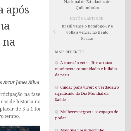
Nacional de Estudantes de
a após
Quilombolas
HISTÓRIA ANTERIOR
 na
Brasil vence o Botafogo-SP e
volta a vencer no Bento
 na
Freitas
MAIS RECENTES
A conexão entre fãs e artistas
movimenta comunidades e bilhões
de reais
s Artur Janes Silva
Cuidar para viver: o verdadeiro
significado do Dia Mundial da
rticipação na fase
Saúde
nos de história no
lacar de 5 a 1 foi
Mulheres negras e os espaços de
ro tempo.
poder
Mais que um videozinho!