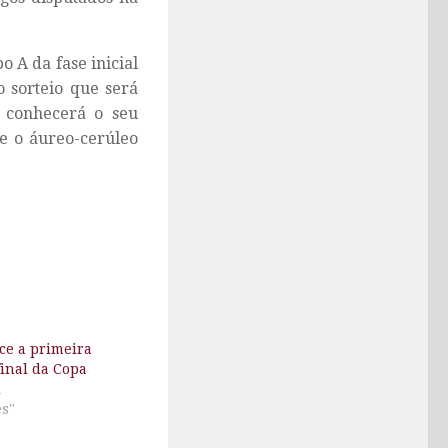
 A da fase inicial
 sorteio que será
l conhecerá o seu
ue o áureo-cerúleo
ce a primeira
final da Copa
i
es"