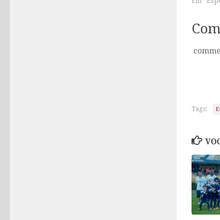
Em "Esp
Com
comme
Tags:
E
VOC