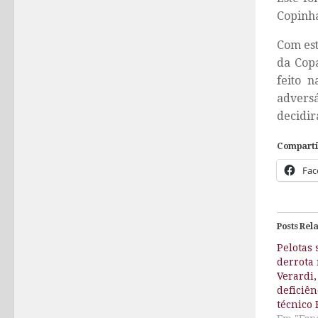
Copinh
Com est
da Copa
feito 
adversá
decidir
Comparti
Fac
Posts Rel
Pelotas 
derrota
Verardi,
deficiên
técnico 