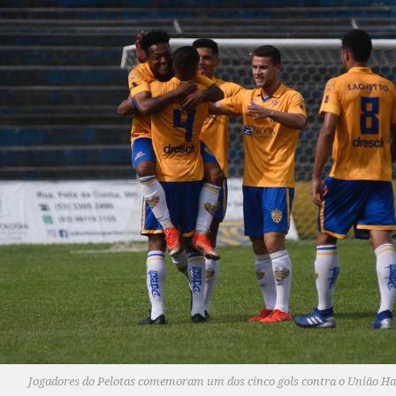
Jogadores do Pelotas comemoram um dos cinco gols contra o União H