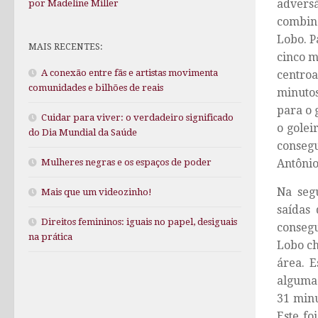
advers
por Madeline Miller
combina
Lobo. P
MAIS RECENTES:
cinco m
A conexão entre fãs e artistas movimenta
centroa
comunidades e bilhões de reais
minutos
para o 
Cuidar para viver: o verdadeiro significado
o golei
do Dia Mundial da Saúde
consegu
Antônio
Mulheres negras e os espaços de poder
Na seg
Mais que um videozinho!
saídas
Direitos femininos: iguais no papel, desiguais
consegu
na prática
Lobo ch
área. 
alguma 
31 minu
Este fo