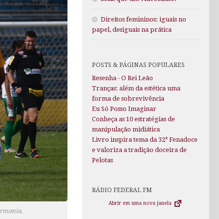
Direitos femininos: iguais no
papel, desiguais na prática
POSTS & PÁGINAS POPULARES
Resenha - O Rei Leão
Tranças: além da estética uma
forma de sobrevivência
Eu Só Posso Imaginar
Conheça as 10 estratégias de
manipulação midiática
Livro inspira tema da 32ª Fenadoce
e valoriza a tradição doceira de
Pelotas
RÁDIO FEDERAL FM
Abrir em uma nova janela
armonia.