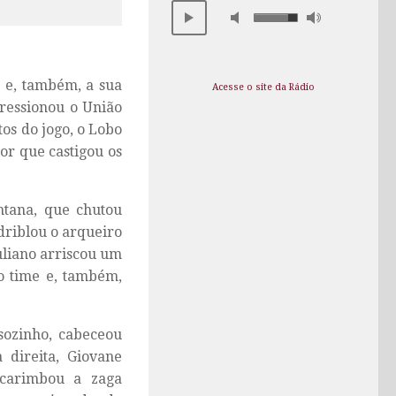
e e, também, a sua
Acesse o site da Rádio
 pressionou o União
os do jogo, o Lobo
lor que castigou os
ntana, que chutou
driblou o arqueiro
Juliano arriscou um
o time e, também,
sozinho, cabeceou
 direita, Giovane
 carimbou a zaga