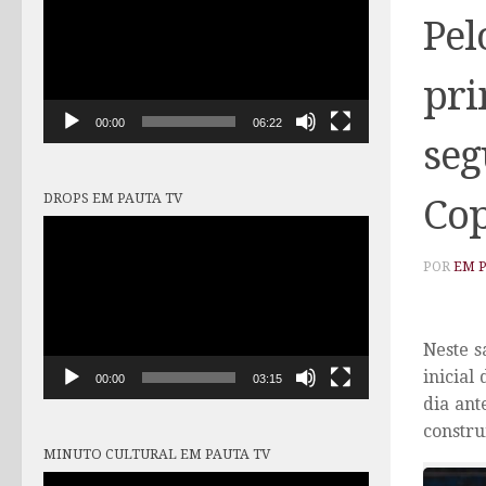
vídeo
Pel
pri
00:00
06:22
seg
DROPS EM PAUTA TV
Cop
Tocador
de
POR
EM 
vídeo
Neste s
inicial
00:00
03:15
dia ant
constru
MINUTO CULTURAL EM PAUTA TV
Tocador