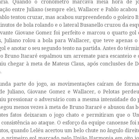
ária. Quando o cronômetro marcava meia hora de jo
ção entre Juliano (sempre ele), Wallacer e Pablo acabou 
ablo tentou cruzar, mas acabou surpreendendo o goleiro B
inutos de bola rolando e o lateral Busanello cruzou da esqu
vante Giovane Gomez foi perfeito e marcou o quarto gol 
, Juliano rolou a bola para Wallacer, que teve apenas o
gol e anotar o seu segundo tento na partida. Antes do términ
ro Bruno Itararé espalmou um arremate para escanteio e
iu chegar à meta de Mateus Claus, após conclusões de Do
.
unda parte do jogo, as movimentações caíram de forma
 de Juliano, Giovane Gomez e Wallacer, o Pelotas perde
iu pressionar o adversário com a mesma intensidade do 
egou menos vezes à meta de Bruno Itararé e abusou das b
Estes fatos deixaram o jogo chato e permitiram que o U
consistência ao ataque. O esforço da equipe canoense fo
tos, quando Leléu acertou um belo chute no ângulo direit
i o primeiro gol marcado pelo União Harmonia em oito jo