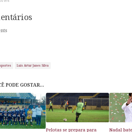
ortes"
entários
nts
sportes
Luís Artur Janes Silva
Ê PODE GOSTAR...
Pelotas se prepara para
Nadal bat