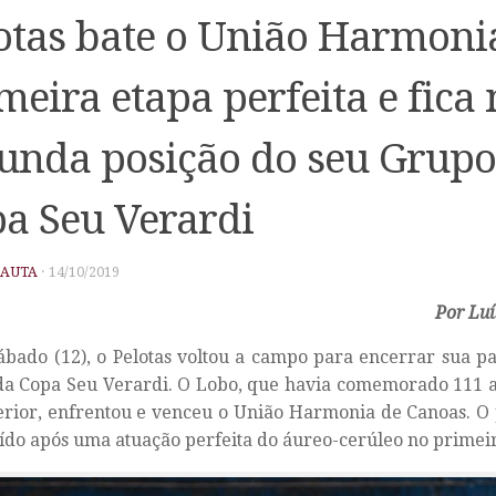
otas bate o União Harmoni
meira etapa perfeita e fica
unda posição do seu Grupo
a Seu Verardi
PAUTA
·
14/10/2019
Por Luí
ábado (12), o Pelotas voltou a campo para encerrar sua pa
 da Copa Seu Verardi. O Lobo, que havia comemorado 111 a
erior, enfrentou e venceu o União Harmonia de Canoas. O p
ído após uma atuação perfeita do áureo-cerúleo no primei