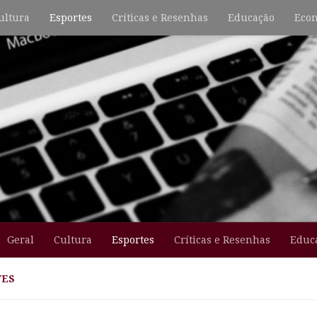
ultura
Esportes
Críticas e Resenhas
Educação
Econ
Geral
Cultura
Esportes
Críticas e Resenhas
Educ
TES