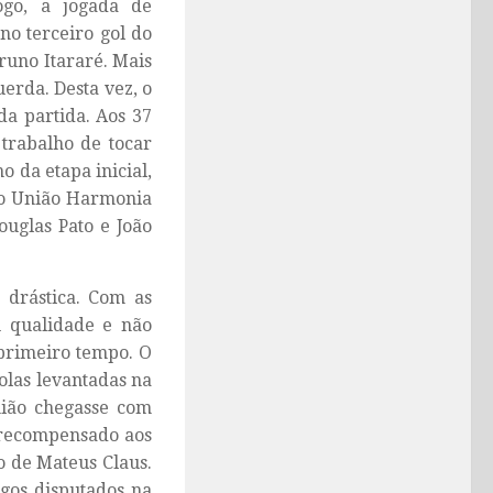
go, a jogada de
no terceiro gol do
runo Itararé. Mais
erda. Desta vez, o
da partida. Aos 37
 trabalho de tocar
o da etapa inicial,
 o União Harmonia
uglas Pato e João
 drástica. Com as
u qualidade e não
primeiro tempo. O
olas levantadas na
nião chegasse com
i recompensado aos
o de Mateus Claus.
gos disputados na