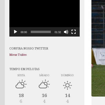
de
vídeo
00:00
01:32
CONFIRA NOSSO TWITTER
Meus Tuítes
TEMPO EM PELOTAS
SEXTA
SÁBADO
DOMINGO
18
16
14
6
4
4