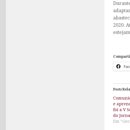
Durante
adaptar
abastece
2020. A
estejam
Comparti
Fac
Posts Rel
Comunic
e apren
foi a V
do Jorn
Em "Ger