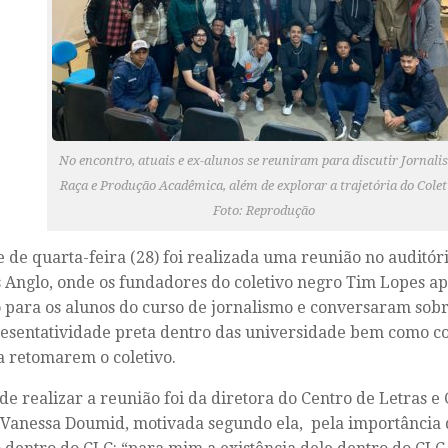
No encontro, atuais e ex-alunos se reuniram para discutir Jornali
Raça e Produção Acadêmica, além de explorar a trajetória do Colet
Foto: Reprodução
e de quarta-feira (28) foi realizada uma reunião no auditó
Anglo, onde os fundadores do coletivo negro Tim Lopes a
o para os alunos do curso de jornalismo e conversaram sob
esentatividade preta dentro das universidade bem como c
a retomarem o coletivo.
 de realizar a reunião foi da diretora do Centro de Letras 
anessa Doumid, motivada segundo ela, pela importância d