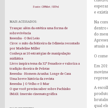
coletiv
esperan
Fonte: CPPMet / UFPel
e exist
Na conv
MAIS ACESSADOS:
dentro 
Tranças: além da estética uma forma de
sobrevivência
do mesm
Resenha - O Rei Leão
Apresen
Circe: o mito da feiticeira da Odisseia recontado
atuais 
por Madeline Miller
Conheça as 10 estratégias de manipulação
O come
midiática
Livro inspira tema da 32ª Fenadoce e valoriza a
Em 2019
tradição doceira de Pelotas
movimen
Resenha - Homem-Aranha: Longe de Casa
represe
Uma breve história da revista
Resenha | O Velho e O Mar
A escol
O que você precisa saber sobre Pachinko
produto
IMAX: Imersão cinematográfica
brutalm
qual el