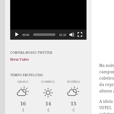
de
vídeo
00:00
01:32
CONFIRA NOSSO TWITTER
Meus Tuítes
Na noit
campus 
TEMPO EM PELOTAS
coletiv
SÁBADO
DOMINGO
SEGUNDA
da repr
alunos 
A ideia
16
14
13
UFPEL V
4
4
4