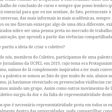
balho de conclusão de curso e sempre que posso lembro qu
oi essencial para que eu me sentisse, de fato, pertencente 
conversas, das mais informais às mais acadêmicas, sempr
vo ou me fizeram enxergar algo de uma ótica diferente, ex
zados sobre ser uma pessoa preta no mercado de trabalho
nicação, que aprendi a partir das vivências compartilhada
 partiu a ideia de criar o coletivo?
de nós, membros do Coletivo, participamos de uma palestr
e Jornalismo da UCPEL em 2019, cujo tema era Protagonis
smo, saímos de lá complemente inspirados a ter mais conve
o a palestra se somou ao fato de que muito de nós, alunos n
smo, já havíamos vivenciado ou presenciados violências rac
mos unindo um grupo. Assim como outros movimentos de lu
oletivo surgiu da dor e da falta de representatividade dentr
 que é necessário representatividade preta em todos os es
almente dentro das universidades, pode compartilhar con