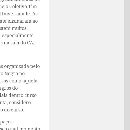
e o Coletivo Tim
à Universidade. As
e me ensinaram ao
istem muitos
, especialmente
s na sala do CA.
as organizada pelo
mo Negro no
rsas como aquela.
egros do
iais dentro curso
ta, considero
o do curso.
paços,
osco qual momento