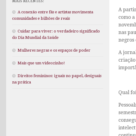
MAIS RECENTES:
A parti
A conexão entre fãs e artistas movimenta
como a 
comunidades e bilhões de reais
novembr
Cuidar para viver: o verdadeiro significado
nas pau
do Dia Mundial da Saúde
negros 
Mulheres negras e os espaços de poder
A jorna
criação
Mais que um videozinho!
importâ
Direitos femininos: iguais no papel, desiguais
na prática
Qual fo
Pessoal
semestr
consegu
intelec
continu