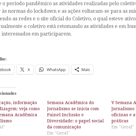
 o período pandêmico as atividades realizadas pelo coletiv
 às normas do lockdown e as ações voltaram-se para as mídi
ndo as redes e o site oficial do Coletivo, o qual esteve ativo
tualmente o coletivo está retomando as atividades e em bu
 interessados em participarem.
lhe:
ebook
X
WhatsApp
Mais
acionados
ação, informação
Semana Acadêmica do
V Semana A
dizagem: veja como
Jornalismo se inicia com
Jornalismo
 Semana Acadêmica
Painel Inclusão e
oficinas e 
alismo
Diversidade: o papel social
práticas
al"
da comunicação
Em "Geral"
Em "Geral"