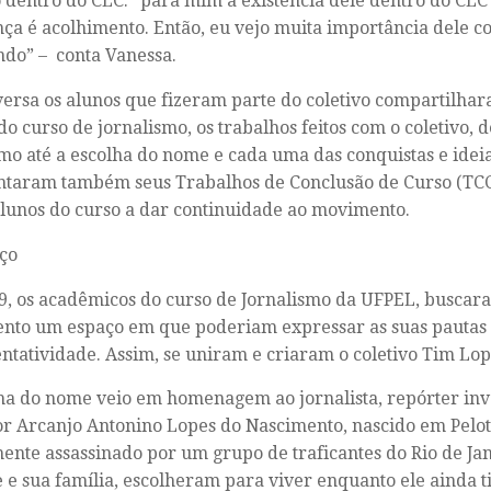
o dentro do CLC: “para mim a existência dele dentro do CLC 
ça é acolhimento. Então, eu vejo muita importância dele co
indo” – conta Vanessa.
ersa os alunos que fizeram parte do coletivo compartilhar
do curso de jornalismo, os trabalhos feitos com o coletivo,
o até a escolha do nome e cada uma das conquistas e ideia
taram também seus Trabalhos de Conclusão de Curso (TCC
alunos do curso a dar continuidade ao movimento.
ço
, os acadêmicos do curso de Jornalismo da UFPEL, buscara
to um espaço em que poderiam expressar as suas pautas 
ntatividade. Assim, se uniram e criaram o coletivo Tim Lop
ha do nome veio em homenagem ao jornalista, repórter inve
r Arcanjo Antonino Lopes do Nascimento, nascido em Pelota
ente assassinado por um grupo de traficantes do Rio de Jan
e e sua família, escolheram para viver enquanto ele ainda ti