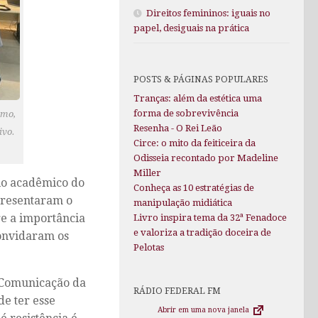
Direitos femininos: iguais no
papel, desiguais na prática
POSTS & PÁGINAS POPULARES
Tranças: além da estética uma
forma de sobrevivência
smo,
Resenha - O Rei Leão
ivo.
Circe: o mito da feiticeira da
Odisseia recontado por Madeline
Miller
rio acadêmico do
Conheça as 10 estratégias de
presentaram o
manipulação midiática
re a importância
Livro inspira tema da 32ª Fenadoce
e valoriza a tradição doceira de
onvidaram os
Pelotas
e Comunicação da
RÁDIO FEDERAL FM
e ter esse
Abrir em uma nova janela