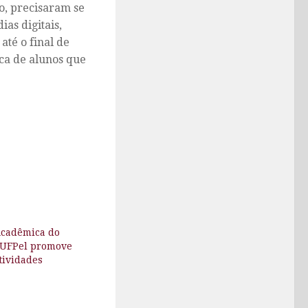
o, precisaram se
as digitais,
 até o final de
sca de alunos que
cadêmica do
 UFPel promove
atividades