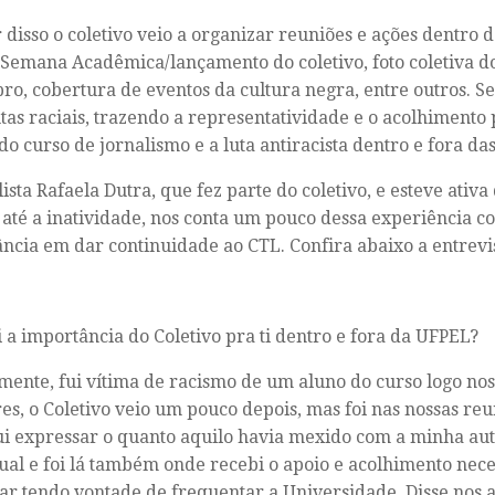
r disso o coletivo veio a organizar reuniões e ações dentro 
Semana Acadêmica/lançamento do coletivo, foto coletiva do
o, cobertura de eventos da cultura negra, entre outros. 
tas raciais, trazendo a representatividade e o acolhimento 
do curso de jornalismo e a luta antiracista dentro e fora da
lista Rafaela Dutra, que fez parte do coletivo, e esteve ativa
 até a inatividade, nos conta um pouco dessa experiência 
ncia em dar continuidade ao CTL. Confira abaixo a entrevis
i a importância do Coletivo pra ti dentro e fora da UFPEL?
mente, fui vítima de racismo de um aluno do curso logo no
es, o Coletivo veio um pouco depois, mas foi nas nossas re
i expressar o quanto aquilo havia mexido com a minha au
tual e foi lá também onde recebi o apoio e acolhimento nec
ar tendo vontade de frequentar a Universidade. Disse nos