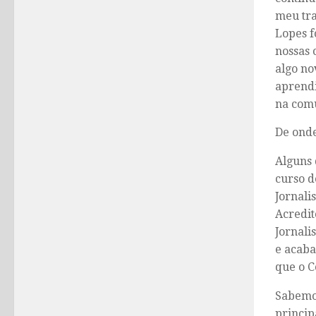
meu tra
Lopes f
nossas 
algo no
aprendi
na comu
De onde
Alguns 
curso d
Jornali
Acredit
Jornali
e acaba
que o C
Sabemos
princip