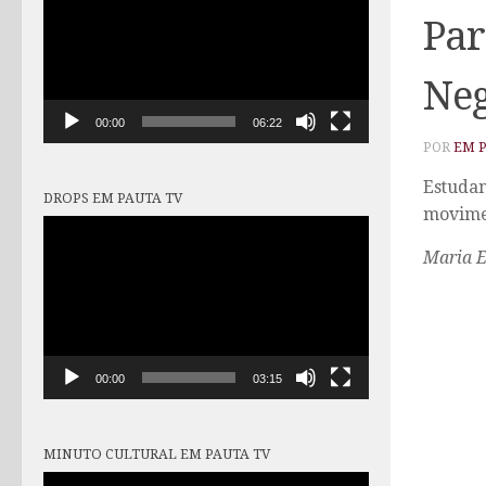
vídeo
Par
Neg
00:00
06:22
POR
EM 
Estudan
DROPS EM PAUTA TV
movime
Tocador
de
Maria E
vídeo
00:00
03:15
MINUTO CULTURAL EM PAUTA TV
Tocador