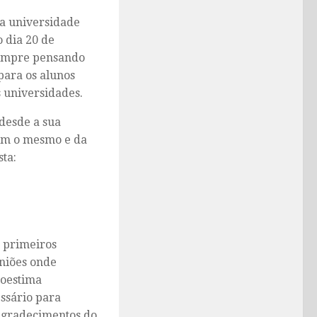
da universidade
 dia 20 de
Sempre pensando
para os alunos
s universidades.
 desde a sua
com o mesmo e da
ta:
s primeiros
uniões onde
toestima
essário para
 agradecimentos do