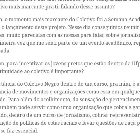
tivo mais marcante pra ti, falando desse assunto?
, o momento mais marcante do Coletivo foi a Semana Aca
 o lançamento deste projeto. Nesse dia conseguimos reuni
as muito parecidas com as nossas para falar sobre jornalis
rimeira vez que me senti parte de um evento acadêmico, r
sada.
im, para incentivar os jovens pretos que estão dentro da Uf
tinuidade ao coletivo é importante?
tância do Coletivo Negro dentro de um curso, pra mim, é
ncia de movimentos e organizações como essa em qualquer
de. Para além do acolhimento, da sensação de pertenciment
ambém pode servir como uma organização que cobra e gara
do, dentro de um curso de jornalismo, cobrar representati
ção de políticas de cotas raciais e levar questões de raça 
se faz essencial.