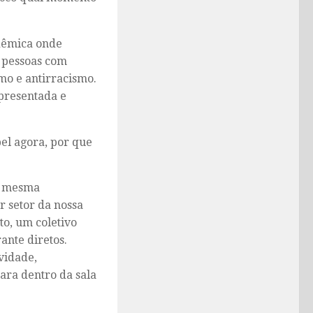
dêmica onde
r pessoas com
mo e antirracismo.
epresentada e
pel agora, por que
 a mesma
 setor da nossa
o, um coletivo
nte diretos.
vidade,
para dentro da sala