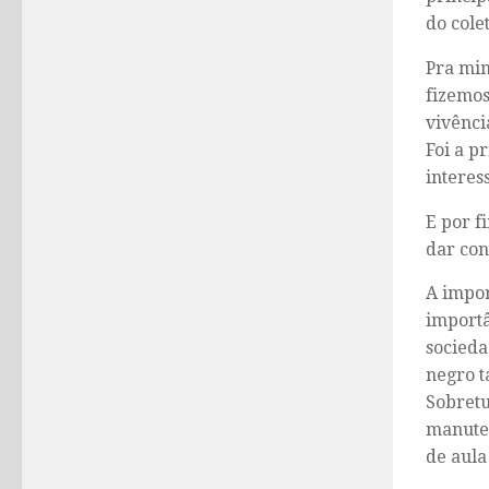
do cole
Pra mim
fizemos
vivênci
Foi a p
interes
E por f
dar con
A impor
importâ
socieda
negro t
Sobretu
manuten
de aula 