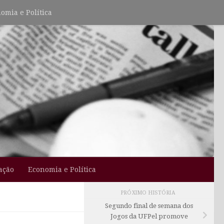
omia e Política
ação
Economia e Política
PRÓXIMO HISTÓRIA
Segundo final de semana dos
Jogos da UFPel promove