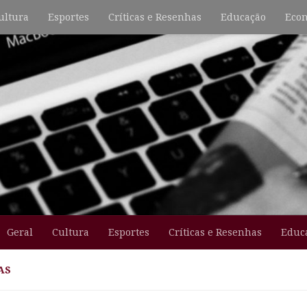
ultura
Esportes
Críticas e Resenhas
Educação
Econ
Geral
Cultura
Esportes
Críticas e Resenhas
Educ
AS