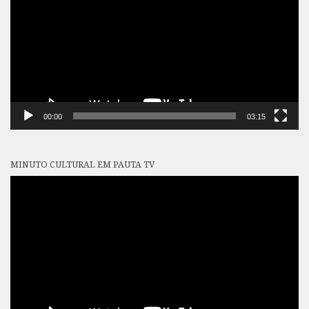
vídeo
00:00
03:15
MINUTO CULTURAL EM PAUTA TV
Tocador
de
vídeo