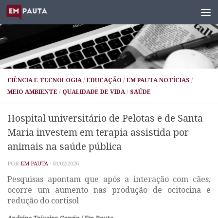
Skip to content
CIÊNCIA E TECNOLOGIA
/
EDUCAÇÃO
/
EM PAUTA NOTÍCIAS
/
MEIO AMBIENTE
/
QUALIDADE DE VIDA
/
SAÚDE
Hospital universitário de Pelotas e de Santa
Maria investem em terapia assistida por
animais na saúde pública
POR
EM PAUTA
·
03/02/2026
Pesquisas apontam que após a interação com cães,
ocorre um aumento nas produção de ocitocina e
redução do cortisol