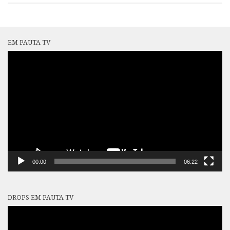
EM PAUTA TV
Tocador
de
vídeo
00:00
06:22
DROPS EM PAUTA TV
Tocador
de