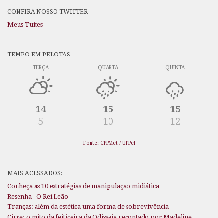
CONFIRA NOSSO TWITTER
Meus Tuítes
TEMPO EM PELOTAS
TERÇA
QUARTA
QUINTA
14
15
15
5
10
12
Fonte: CPPMet / UFPel
MAIS ACESSADOS:
Conheça as 10 estratégias de manipulação midiática
Resenha - O Rei Leão
Tranças: além da estética uma forma de sobrevivência
Circe: o mito da feiticeira da Odisseia recontado por Madeline