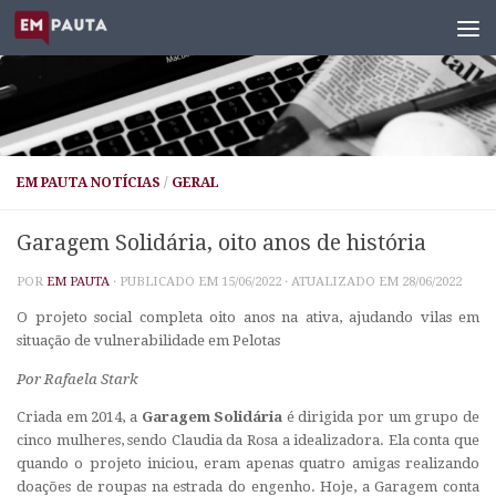
Skip to content
EM PAUTA NOTÍCIAS
/
GERAL
Garagem Solidária, oito anos de história
POR
EM PAUTA
· PUBLICADO EM
15/06/2022
· ATUALIZADO EM
28/06/2022
O projeto social completa oito anos na ativa, ajudando vilas em
situação de vulnerabilidade em Pelotas
Por Rafaela Stark
Criada em 2014, a
Garagem Solidária
é dirigida por um grupo de
cinco mulheres, sendo Claudia da Rosa a idealizadora. Ela conta que
quando o projeto iniciou, eram apenas quatro amigas realizando
doações de roupas na estrada do engenho. Hoje, a Garagem conta