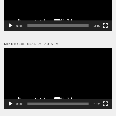
00:00
03:15
MINUTO CULTURAL EM PAUTA TV
Tocador
de
vídeo
00:00
01:32