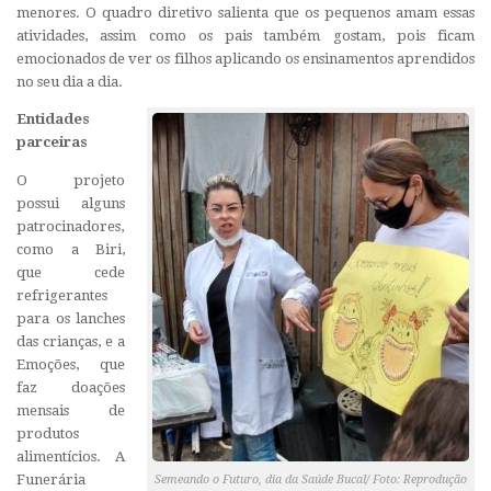
menores. O quadro diretivo salienta que os pequenos amam essas
atividades, assim como os pais também gostam, pois ficam
emocionados de ver os filhos aplicando os ensinamentos aprendidos
no seu dia a dia.
Entidades
parceiras
O projeto
possui alguns
patrocinadores,
como a Biri,
que cede
refrigerantes
para os lanches
das crianças, e a
Emoções, que
faz doações
mensais de
produtos
alimentícios. A
Funerária
Semeando o Futuro, dia da Saúde Bucal/ Foto: Reprodução