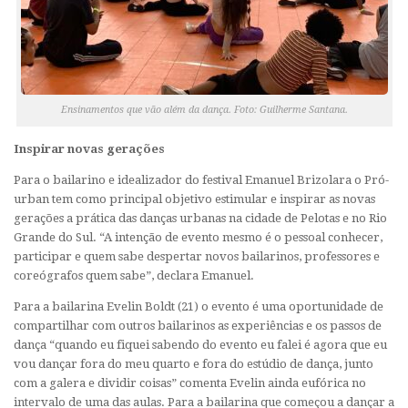
Ensinamentos que vão além da dança. Foto: Guilherme Santana.
Inspirar novas gerações
Para o bailarino e idealizador do festival Emanuel Brizolara o Pró-
urban tem como principal objetivo estimular e inspirar as novas
gerações a prática das danças urbanas na cidade de Pelotas e no Rio
Grande do Sul. “A intenção de evento mesmo é o pessoal conhecer,
participar e quem sabe despertar novos bailarinos, professores e
coreógrafos quem sabe”, declara Emanuel.
Para a bailarina Evelin Boldt (21) o evento é uma oportunidade de
compartilhar com outros bailarinos as experiências e os passos de
dança “quando eu fiquei sabendo do evento eu falei é agora que eu
vou dançar fora do meu quarto e fora do estúdio de dança, junto
com a galera e dividir coisas” comenta Evelin ainda eufórica no
intervalo de uma das aulas. Para a bailarina que começou a dançar a