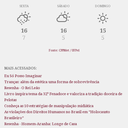
SEXTA
SÁBADO
DOMINGO
16
16
15
7
5
5
Fonte: CPPMet / UFPel
MAIS ACESSADOS:
Eu Só Posso Imaginar
Tranças: além da estética uma forma de sobrevivência
Resenha - O Rei Leão
Livro inspira tema da 32ª Fenadoce e valoriza a tradição doceira de
Pelotas
Conheça as 10 estratégias de manipulação midiática
As violações dos Direitos Humanos no Brasil em “Holocausto
Brasileiro”
Resenha - Homem-Aranha: Longe de Casa