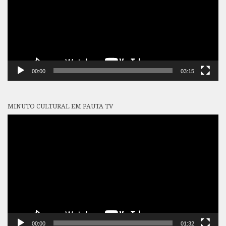
00:00
03:15
MINUTO CULTURAL EM PAUTA TV
Tocador
de
vídeo
00:00
01:32