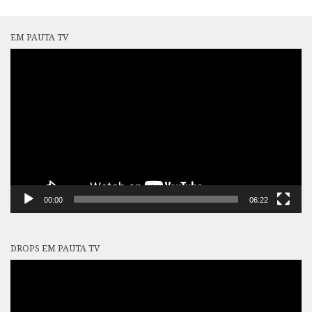
EM PAUTA TV
Tocador
de
vídeo
00:00
06:22
DROPS EM PAUTA TV
Tocador
de
vídeo