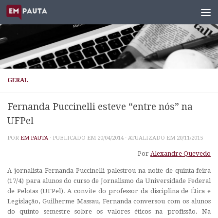
Skip to content
GERAL
Fernanda Puccinelli esteve “entre nós” na
UFPel
POR
EM PAUTA
· PUBLICADO EM
20/04/2014
· ATUALIZADO EM
20/11/2015
Por
Alexandre Quevedo
A jornalista Fernanda Puccinelli palestrou na noite de quinta-feira
(17/4) para alunos do curso de Jornalismo da Universidade Federal
de Pelotas (UFPel). A convite do professor da disciplina de Ética e
Legislação, Guilherme Massau, Fernanda conversou com os alunos
do quinto semestre sobre os valores éticos na profissão. Na