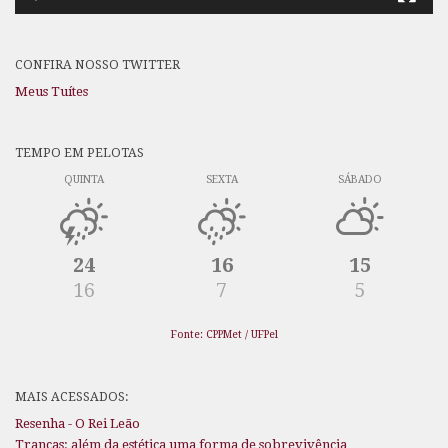
CONFIRA NOSSO TWITTER
Meus Tuítes
TEMPO EM PELOTAS
QUINTA
SEXTA
SÁBADO
24
16
15
16
7
5
Fonte: CPPMet / UFPel
MAIS ACESSADOS:
Resenha - O Rei Leão
Tranças: além da estética uma forma de sobrevivência