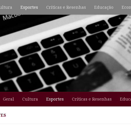
ultura
Esportes
Críticas e Resenhas
Educação
Econ
Geral
Cultura
Esportes
Críticas e Resenhas
Educ
TES