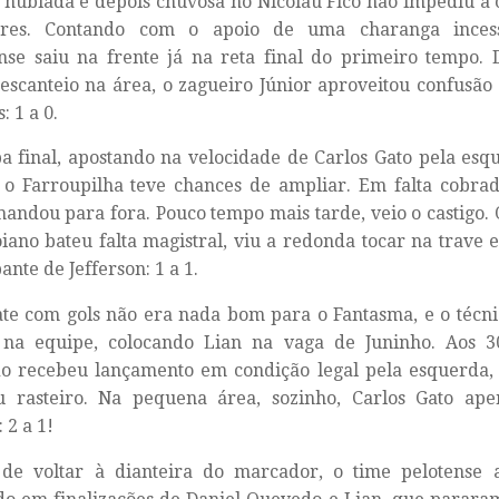
 nublada e depois chuvosa no Nicolau Fico não impediu a
ores. Contando com o apoio de uma charanga incess
nse saiu na frente já na reta final do primeiro tempo. 
escanteio na área, o zagueiro Júnior aproveitou confusã
: 1 a 0.
a final, apostando na velocidade de Carlos Gato pela es
, o Farroupilha teve chances de ampliar. Em falta cobra
andou para fora. Pouco tempo mais tarde, veio o castigo.
iano bateu falta magistral, viu a redonda tocar na trave
ante de Jefferson: 1 a 1.
e com gols não era nada bom para o Fantasma, e o técnic
na equipe, colocando Lian na vaga de Juninho. Aos 30
o recebeu lançamento em condição legal pela esquerda,
 rasteiro. Na pequena área, sozinho, Carlos Gato ape
 2 a 1!
 de voltar à dianteira do marcador, o time pelotense 