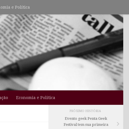
omia e Política
ação
Economia e Política
PRÓXIMO HISTÓRIA
Evento geek Penta Geek
Festival tem sua primeira