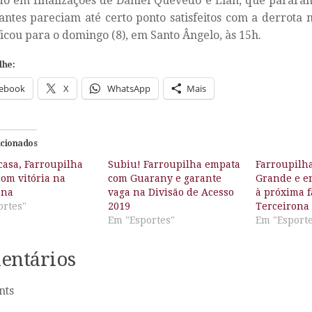
o em finalizações de Daniel Quevedo e Lian, que pararam
tantes pareciam até certo ponto satisfeitos com a derrota 
ficou para o domingo (8), em Santo Ângelo, às 15h.
lhe:
ebook
X
WhatsApp
Mais
acionados
casa, Farroupilha
Subiu! Farroupilha empata
Farroupilha
com vitória na
com Guarany e garante
Grande e e
ona
vaga na Divisão de Acesso
à próxima f
ortes"
2019
Terceirona
Em "Esportes"
Em "Esport
entários
nts