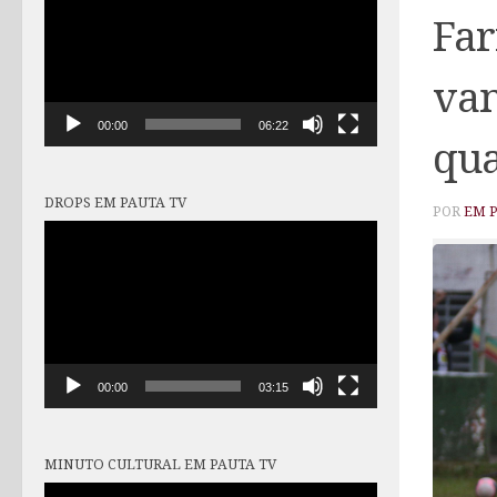
vídeo
Far
van
00:00
06:22
qua
DROPS EM PAUTA TV
POR
EM 
Tocador
de
vídeo
00:00
03:15
MINUTO CULTURAL EM PAUTA TV
Tocador