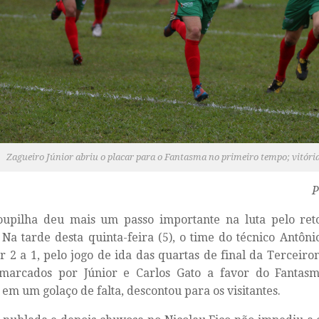
Zagueiro Júnior abriu o placar para o Fantasma no primeiro tempo; vitóri
P
oupilha deu mais um passo importante na luta pelo ret
 Na tarde desta quinta-feira (5), o time do técnico Antôni
or 2 a 1, pelo jogo de ida das quartas de final da Terceiro
marcados por Júnior e Carlos Gato a favor do Fantasm
 em um golaço de falta, descontou para os visitantes.