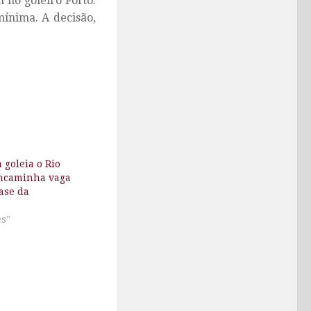
 no goleiro Porto.
mínima. A decisão,
 goleia o Rio
ncaminha vaga
ase da
es"