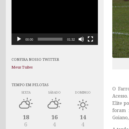
de
vídeo
00:00
01:32
CONFIRA NOSSO TWITTER
Meus Tuítes
TEMPO EM PELOTAS
O Farr
SEXTA
SÁBADO
DOMINGO
Acesso.
Elite p
foram 
18
16
14
Goiano,
6
4
4