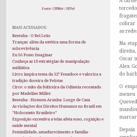
A tarde
torced
Fonte: CPPMet / UFPel
fragate
cobrar 
MAIS ACESSADOS:
as redes
Resenha - O Rei Leão
Tranças: além da estética uma forma de
Na etap
sobrevivência
direita
Eu Só Posso Imaginar
Oscar m
Conheça as 10 estratégias de manipulação
Alex Go
midiática
do barb
Livro inspira tema da 32ª Fenadoce e valoriza a
tradição doceira de Pelotas
O empat
Circe: o mito da feiticeira da Odisseia recontado
mexeu 
por Madeline Miller
Resenha - Homem-Aranha: Longe de Casa
Queved
As violações dos Direitos Humanos no Brasil em
mandou
“Holocausto Brasileiro”
marcar:
Exposição excessiva a telas afeta sono, cognição e
saúde mental
Depois
Feminilidade, amadurecimento e família -