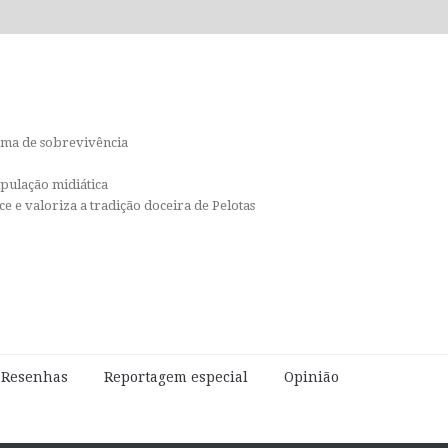
orma de sobrevivência
ipulação midiática
e e valoriza a tradição doceira de Pelotas
e Resenhas
Reportagem especial
Opinião