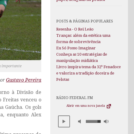
POSTS & PÁGINAS POPULARES
Resenha - O Rei Leão
Tranças: além da estética uma
forma de sobrevivência
Eu Só Posso Imaginar
Conheça as 10 estratégias de
manipulação midiática
a importante
Livro inspira tema da 32ª Fenadoce
e valoriza a tradição doceira de
or
Gustavo Pereira
Pelotas
orno à Divisão de
RÁDIO FEDERAL FM
o Freitas venceu o
Abrir em uma nova janela
na Gaúcha. Os gols
a, enquanto Alex