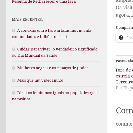
ampliad
Resenha de Red: crescer é uma fera
Os visi
agora, 
MAIS RECENTES:
Comparti
A conexão entre fãs e artistas movimenta
comunidades e bilhões de reais
Fac
Cuidar para viver: o verdadeiro significado
do Dia Mundial da Saúde
Posts Rel
Mulheres negras e os espaços de poder
Fora de 
estreia 
Mais que um videozinho!
Terceir
Em "Esp
Direitos femininos: iguais no papel, desiguais
na prática
Com
comme