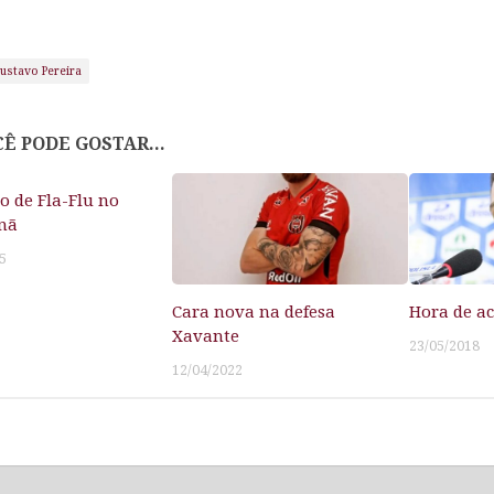
ustavo Pereira
Ê PODE GOSTAR...
 de Fla-Flu no
nã
5
Cara nova na defesa
Hora de ac
Xavante
23/05/2018
12/04/2022