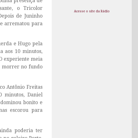
 ótima presença de
ante, o Tricolor
Acesse o site da Rádio
Depois de Juninho
o e arrematou para
querda e Hugo pela
da aos 10 minutos,
 O experiente meia
 e morrer no fundo
o Antônio Freitas
 minutos, Daniel
 dominou bonito e
nas escorou para
ainda poderia ter