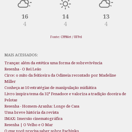
16
14
13
4
4
4
Fonte: CPPMet / UFPel
MAIS ACESSADOS:
Tranças: além da estética uma forma de sobrevivência
Resenha - O Rei Leão
Circe: o mito da feiticeira da Odisseia recontado por Madeline
Miller
Conheça as 10 estratégias de manipulação midiática
Livro inspira tema da 32ª Fenadoce e valoriza a tradição doceira de
Pelotas
Resenha - Homem-Aranha: Longe de Casa
Uma breve história da revista
IMAX: Imersão cinematográfica
Resenha | O Velho e O Mar
O que você precisa saber sobre Pachinko