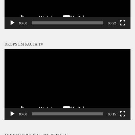
00:00
06:22
DROPS EM PAUTA TV
Tocador
de
vídeo
00:00
03:15