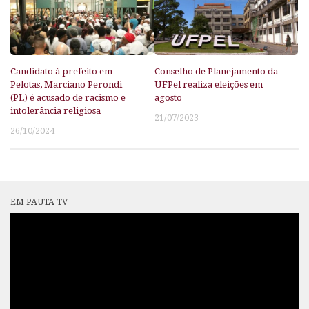
Candidato à prefeito em
Conselho de Planejamento da
Pelotas, Marciano Perondi
UFPel realiza eleições em
(PL) é acusado de racismo e
agosto
intolerância religiosa
21/07/2023
26/10/2024
EM PAUTA TV
Tocador
de
vídeo