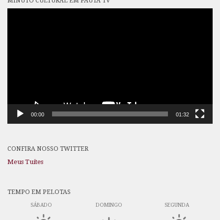
MINUTO CULTURAL EM PAUTA TV
Tocador
de
vídeo
00:00
01:32
CONFIRA NOSSO TWITTER
Meus Tuítes
TEMPO EM PELOTAS
SÁBADO
DOMINGO
SEGUNDA