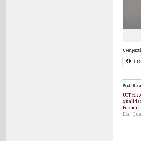
Comparti
Fac
Posts Rel
UFPel n
qualida
Fenadoc
Em "Qua