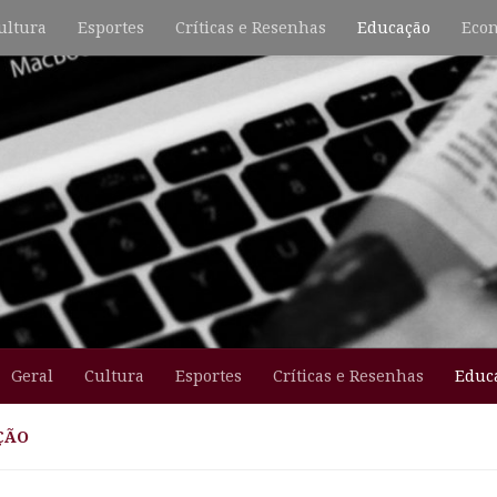
ultura
Esportes
Críticas e Resenhas
Educação
Econ
Geral
Cultura
Esportes
Críticas e Resenhas
Educ
ÇÃO