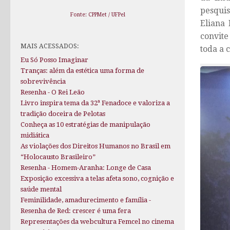
pesquis
Fonte: CPPMet / UFPel
Eliana 
convite
MAIS ACESSADOS:
toda a 
Eu Só Posso Imaginar
Tranças: além da estética uma forma de
sobrevivência
Resenha - O Rei Leão
Livro inspira tema da 32ª Fenadoce e valoriza a
tradição doceira de Pelotas
Conheça as 10 estratégias de manipulação
midiática
As violações dos Direitos Humanos no Brasil em
“Holocausto Brasileiro”
Resenha - Homem-Aranha: Longe de Casa
Exposição excessiva a telas afeta sono, cognição e
saúde mental
Feminilidade, amadurecimento e família -
Resenha de Red: crescer é uma fera
Representações da webcultura Femcel no cinema