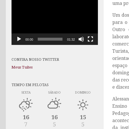
uma pro
de
vídeo
Um dos 
para o
Outro 
laborat
00:00
01:32
comerc
Turist
orienta
CONFIRA NOSSO TWITTER
espaço
Meus Tuítes
domingo
das rec
TEMPO EM PELOTAS
e disce
SEXTA
SÁBADO
DOMINGO
Alessan
Ensino
Pedagog
16
16
15
acontec
7
5
5
da ins