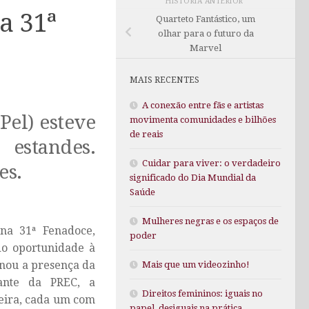
HISTÓRIA ANTERIOR
a 31ª
Quarteto Fantástico, um
olhar para o futuro da
Marvel
MAIS RECENTES
A conexão entre fãs e artistas
Pel) esteve
movimenta comunidades e bilhões
de reais
estandes.
Cuidar para viver: o verdadeiro
es.
significado do Dia Mundial da
Saúde
Mulheres negras e os espaços de
na 31ª Fenadoce,
poder
do oportunidade à
enou a presença da
Mais que um videozinho!
tante da PREC, a
Direitos femininos: iguais no
feira, cada um com
papel, desiguais na prática