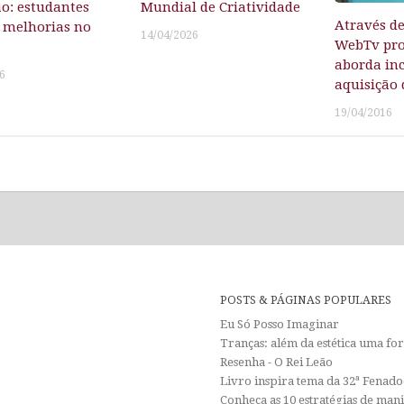
o: estudantes
Mundial de Criatividade
Através d
 melhorias no
14/04/2026
WebTv pro
aborda inc
6
aquisição 
19/04/2016
POSTS & PÁGINAS POPULARES
Eu Só Posso Imaginar
Tranças: além da estética uma f
Resenha - O Rei Leão
Livro inspira tema da 32ª Fenadoc
Conheça as 10 estratégias de man