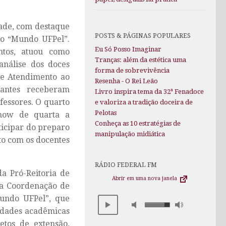
dade, com destaque
POSTS & PÁGINAS POPULARES
to “Mundo UFPel”.
Eu Só Posso Imaginar
ntos, atuou como
Tranças: além da estética uma
análise dos doces
forma de sobrevivência
de Atendimento ao
Resenha - O Rei Leão
tantes receberam
Livro inspira tema da 32ª Fenadoce
fessores. O quarto
e valoriza a tradição doceira de
Pelotas
show de quarta a
Conheça as 10 estratégias de
ticipar do preparo
manipulação midiática
nto com os docentes
RÁDIO FEDERAL FM
a Pró-Reitoria de
Abrir em uma nova janela
 a Coordenação de
Mundo UFPel”, que
nidades acadêmicas
etos de extensão,