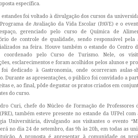
posta específica.
estandes foi voltado à divulgação dos cursos da universi
 Programa de Avaliação da Vida Escolar (PAVE) e o even
espaço, gerenciado pelo curso de Química de Alime
ório de controle de qualidade, sendo responsável pela 
ializados na feira. Houve também o estande do Centro 
a, coordenado pelo Curso de Turismo. Nele, os visi
ções, esclarecimentos e foram acolhidos pelos alunos e pro
 foi dedicado à Gastronomia, onde ocorreram aulas-
. Durante as apresentações, o público foi convidado a par
eitas e, ao final, pôde degustar os pratos criados em conju
ntes do curso.
dro Curi, chefe do Núcleo de Formação de Professores d
 (PRE), também esteve presente no estande da UFPel com
ia Universitária, divulgando aos visitantes o evento “
erá no dia 24 de setembro, das 9h às 20h, em todas as u
tituição. A proposta é apresentar à comunidade os proj