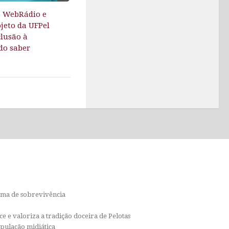
e WebRádio e
jeto da UFPel
lusão à
do saber
orma de sobrevivência
e e valoriza a tradição doceira de Pelotas
ipulação midiática