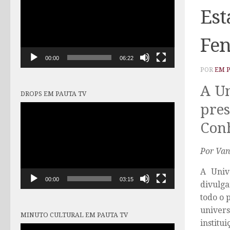
vídeo
Est
Fe
00:00
06:22
POR
EM 
A Un
DROPS EM PAUTA TV
pre
Tocador
de
Conh
vídeo
Por Van
A Univ
00:00
03:15
divulga
todo o 
univer
MINUTO CULTURAL EM PAUTA TV
institu
Tocador