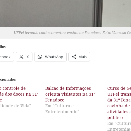
UFPel levando conhecimento e ensino na Fenadoce. Foto: Vanessa C
lhe:
ebook
X
WhatsApp
Mais
acionados
o controle de
Balcão de Informações
Curso de G
de dos doces na 31ª
orienta visitantes na 31ª
UFPel tran
e
Fenadoce
da 31ª Fen
lidade de Vida"
Em "Cultura e
cozinha de
Entretenimento"
atividades 
público
Em "Cultur
Entretenim