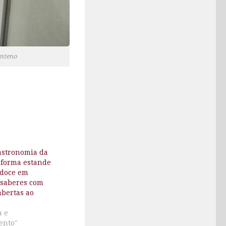
enteno
astronomia da
sforma estande
adoce em
 saberes com
abertas ao
a e
ento"