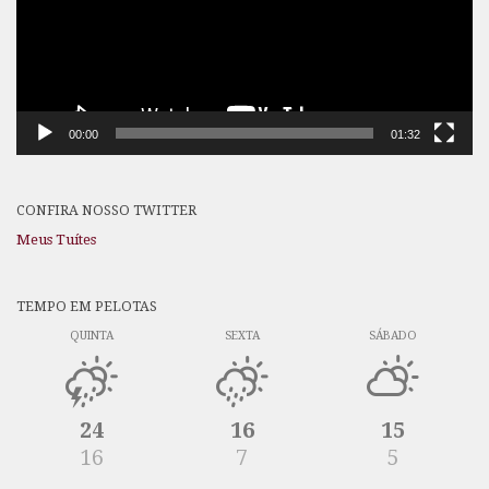
00:00
01:32
CONFIRA NOSSO TWITTER
Meus Tuítes
TEMPO EM PELOTAS
QUINTA
SEXTA
SÁBADO
24
16
15
16
7
5