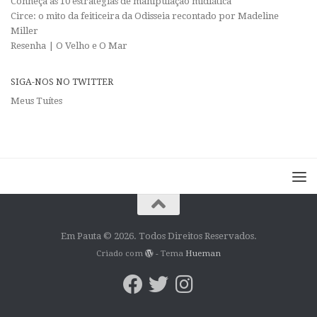
Conheça as 10 estratégias de manipulação midiática
Circe: o mito da feiticeira da Odisseia recontado por Madeline
Miller
Resenha | O Velho e O Mar
SIGA-NOS NO TWITTER
Meus Tuítes
Em Pauta © 2026. Todos Direitos Reservados.
Criado com
- Tema
Hueman