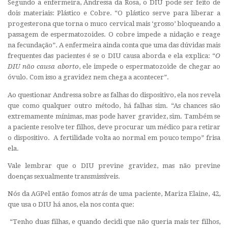
Segundo a enfermeira, Andressa da Rosa, o DIU pode ser feito de
dois materiais: Plástico e Cobre. “O plástico serve para liberar a
progesterona que torna o muco cervical mais ‘grosso’ bloqueando a
passagem de espermatozoides. O cobre impede a nidação e reage
na fecundação”. A enfermeira ainda conta que uma das dúvidas mais
frequentes das pacientes é se o DIU causa aborda e ela explica: “
O
DIU não causa aborto
, ele impede o espermatozoide de chegar ao
óvulo. Com isso a gravidez nem chega a acontecer”.
Ao questionar Andressa sobre as falhas do dispositivo, ela nos revela
que como qualquer outro método, há falhas sim. “As chances são
extremamente mínimas, mas pode haver gravidez, sim. Também se
a paciente resolve ter filhos, deve procurar um médico para retirar
o dispositivo. A fertilidade volta ao normal em pouco tempo” frisa
ela.
Vale lembrar que o DIU previne gravidez, mas não previne
doenças sexualmente transmissíveis.
Nós da AGPel então fomos atrás de uma paciente, Mariza Elaine, 42,
que usa o DIU há anos, ela nos conta que:
“Tenho duas filhas, e quando decidi que não queria mais ter filhos,