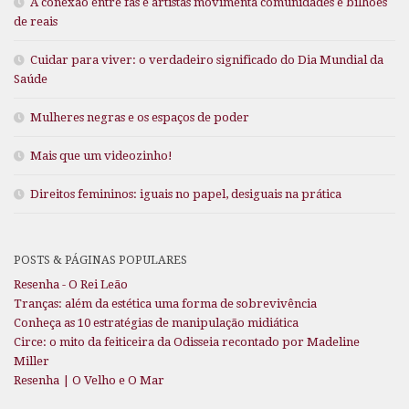
A conexão entre fãs e artistas movimenta comunidades e bilhões
de reais
Cuidar para viver: o verdadeiro significado do Dia Mundial da
Saúde
Mulheres negras e os espaços de poder
Mais que um videozinho!
Direitos femininos: iguais no papel, desiguais na prática
POSTS & PÁGINAS POPULARES
Resenha - O Rei Leão
Tranças: além da estética uma forma de sobrevivência
Conheça as 10 estratégias de manipulação midiática
Circe: o mito da feiticeira da Odisseia recontado por Madeline
Miller
Resenha | O Velho e O Mar