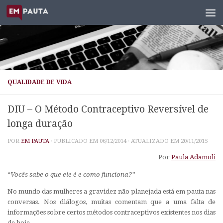
Skip to content
QUALIDADE DE VIDA
DIU – O Método Contraceptivo Reversível de
longa duração
POR
EM PAUTA
· PUBLICADO EM
06/12/2014
· ATUALIZADO EM
20/11/2015
Por
Paula Adamoli
“
Vocês sabe o que ele é e como funciona?”
No mundo das mulheres a gravidez não planejada está em pauta nas
conversas. Nos diálogos, muitas comentam que a uma falta de
informações sobre certos métodos contraceptivos existentes nos dias
de hoje.