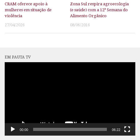
CRAM oferece apoio à
Zona Sul respira agroecologia
mulheres em situação de
(e saúde) com a 12ª Semana do
violência
Alimento Orgânico
27/04/2026
08/06/2016
EM PAUTA TV
Tocador
de
vídeo
00:00
06:22