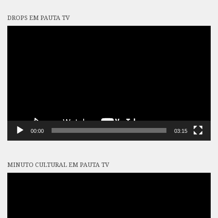
DROPS EM PAUTA TV
Tocador
de
vídeo
00:00
03:15
MINUTO CULTURAL EM PAUTA TV
Tocador
de
vídeo