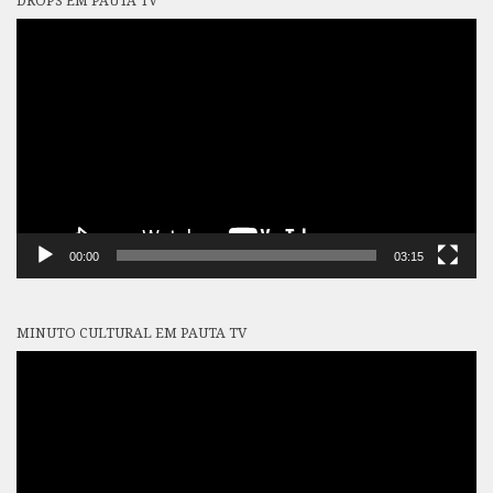
DROPS EM PAUTA TV
Tocador
de
vídeo
00:00
03:15
MINUTO CULTURAL EM PAUTA TV
Tocador
de
vídeo