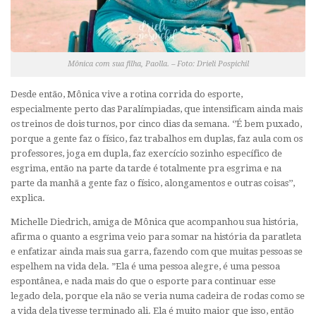
Mônica com sua filha, Paolla. – Foto: Drieli Pospichil
Desde então, Mônica vive a rotina corrida do esporte,
especialmente perto das Paralímpiadas, que intensificam ainda mais
os treinos de dois turnos, por cinco dias da semana. ‘’É bem puxado,
porque a gente faz o físico, faz trabalhos em duplas, faz aula com os
professores, joga em dupla, faz exercício sozinho específico de
esgrima, então na parte da tarde é totalmente pra esgrima e na
parte da manhã a gente faz o físico, alongamentos e outras coisas’’,
explica.
Michelle Diedrich, amiga de Mônica que acompanhou sua história,
afirma o quanto a esgrima veio para somar na história da paratleta
e enfatizar ainda mais sua garra, fazendo com que muitas pessoas se
espelhem na vida dela. ”Ela é uma pessoa alegre, é uma pessoa
espontânea, e nada mais do que o esporte para continuar esse
legado dela, porque ela não se veria numa cadeira de rodas como se
a vida dela tivesse terminado ali. Ela é muito maior que isso, então