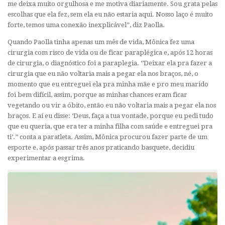
me deixa muito orgulhosa e me motiva diariamente. Sou grata pelas
escolhas que ela fez, sem ela eu não estaria aqui. Nosso laço é muito
forte, temos uma conexão inexplicável”, diz Paolla.
Quando Paolla tinha apenas um mês de vida, Mônica fez uma
cirurgia com risco de vida ou de ficar paraplégica e, após 12 horas
de cirurgia, o diagnóstico foi a paraplegia. ‘’Deixar ela pra fazer a
cirurgia que eu não voltaria mais a pegar ela nos braços, né, o
momento que eu entreguei ela pra minha mãe e pro meu marido
foi bem difícil, assim, porque as minhas chances eram ficar
vegetando ou vir a óbito, então eu não voltaria mais a pegar ela nos
braços. E aí eu disse: ‘Deus, faça a tua vontade, porque eu pedi tudo
que eu queria, que era ter a minha filha com saúde e entreguei pra
ti’.’’ conta a paratleta. Assim, Mônica procurou fazer parte de um
esporte e, após passar três anos praticando basquete, decidiu
experimentar a esgrima.