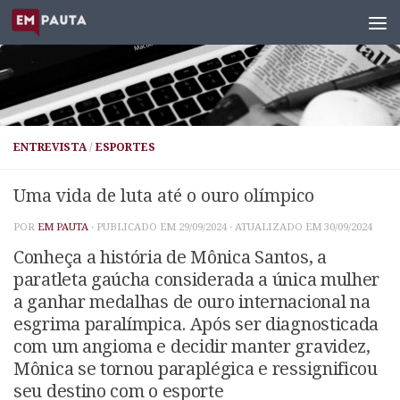
Skip to content
ENTREVISTA
/
ESPORTES
Uma vida de luta até o ouro olímpico
POR
EM PAUTA
· PUBLICADO EM
29/09/2024
· ATUALIZADO EM
30/09/2024
Conheça a história de Mônica Santos, a
paratleta gaúcha considerada a única mulher
a ganhar medalhas de ouro internacional na
esgrima paralímpica. Após ser diagnosticada
com um angioma e decidir manter gravidez,
Mônica se tornou paraplégica e ressignificou
seu destino com o esporte