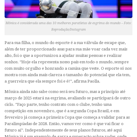
Mônica é considerada uma das 10 melhores paratletas de esgrima do mundo – Foto:
Reprodução/Instagram
Para sua filha, o mundo do esporte é a sua válvula de escape que,
além de ter proporcionado asas para sua mãe voar cada vez mais
alto, foi o que a oportunizou a ajudar muitas pessoas e realizar
sonhos. ‘’Hoje ela representa nosso país em todo o mundo, sempre
com muito orgulho e honrando a camisa que veste. O esporte só nos
mostra com ainda mais clareza o tamanho do potencial que ela tem,
a guerreira que ela sempre foi e é!”, afirma Paolla.
Mônica ainda não sabe como será seu futuro, mas a princípio até
março de 2025 estará na esgrima, avaliando se participará de outro
ciclo. “Faço parte, tenho contrato com o clube, tenho uma
competição em novembro, que é a segunda Copa Brasil, e em
fevereiro já começa a primeira Copa que começa a validar para as
Paralimpíadas de 2028. Então, vamos ver como é que vai ficar o
futuro aí’’. Independentemente de seus planos futuros, até aqui
Mônica já é um exemplo de garra e superação sobre rodas, onde