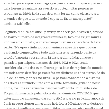
eu acho que o esporte veio agregar, veio fazer com que as pernas
dela fossem levantadas através do esporte, muitas pessoas se
espelham na história da vida dela e na forma como ela age para
entender de que todo mundo é capaz de fazer um esporte!’’
exclama Michelle.
Segundo Mônica, foi difícil participar da seleção brasileira, devido
ao baixo número de integrantes mulheres, fato que exigiu muitas
vitórias em competições para comprovar sua capacidade de fazer
parte. “Na época tinha poucas meninas e aí eu tive que provar
ganhando competições e tudo mais pra estar fazendo parte da
seleção’’, aponta a esgrimista. Já nas paralimpíadas em que a
paratleta participou, nos anos de 2016, 2021 e 2024, sendo
considerada uma das 10 melhores paratletas de esgrima do mundo
em todas, seus desafios pessoais foram distintos uns dos outros. “A do
Rio de Janeiro, por ser no Brasil, o pessoal conhecendo a história
dos atletas e curtindo junto com a gente, torcendo, gritando nosso
nome, foi uma experiência inesquecível’’, conta. Enquanto a de
Tóquio foi marcada pela notícia da pandemia do COVID-19, que
determinou o adiamento das competições para o próximo ano, a de
Paris proporcionou um grande holofote à Mônica, que se destacou
entre as 15 melhores, um grande feito em sua carreira profissional.