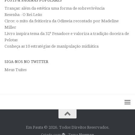
POSTS & PÁGINAS POPULARES
Tranças: além da estética uma forma de sobrevivência
Resenha - O Rei Leão
Circe: o mito da feiticeira da Odisseia recontado por Madeline
Miller
Livro inspira tema da 32ª Fenadoce e valoriza a tradição doceira de
Pelotas
Conheça as 10 estratégias de manipulação midiática
SIGA-NOS NO TWITTER
Meus Tuítes
Em Pauta © 2026. Todos Direitos Reservados.
Criado com
- Tema
Hueman