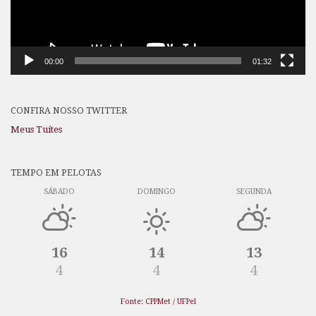
00:00
01:32
CONFIRA NOSSO TWITTER
Meus Tuítes
TEMPO EM PELOTAS
SÁBADO
DOMINGO
SEGUNDA
16
14
13
4
4
4
Fonte: CPPMet / UFPel