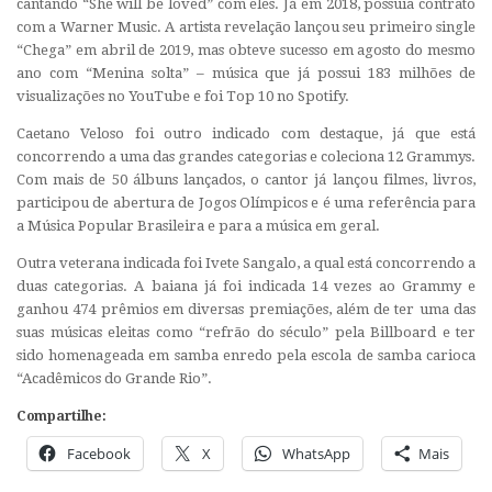
cantando “She will be loved” com eles. Já em 2018, possuía contrato
com a Warner Music. A artista revelação lançou seu primeiro single
“Chega” em abril de 2019, mas obteve sucesso em agosto do mesmo
ano com “Menina solta” – música que já possui 183 milhões de
visualizações no YouTube e foi Top 10 no Spotify.
Caetano Veloso foi outro indicado com destaque, já que está
concorrendo a uma das grandes categorias e coleciona 12 Grammys.
Com mais de 50 álbuns lançados, o cantor já lançou filmes, livros,
participou de abertura de Jogos Olímpicos e é uma referência para
a Música Popular Brasileira e para a música em geral.
Outra veterana indicada foi Ivete Sangalo, a qual está concorrendo a
duas categorias. A baiana já foi indicada 14 vezes ao Grammy e
ganhou 474 prêmios em diversas premiações, além de ter uma das
suas músicas eleitas como “refrão do século” pela Billboard e ter
sido homenageada em samba enredo pela escola de samba carioca
“Acadêmicos do Grande Rio”.
Compartilhe:
Facebook
X
WhatsApp
Mais