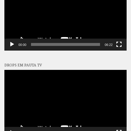
00:00
06:22
DROPS EM PAUTA TV
Tocador
de
vídeo