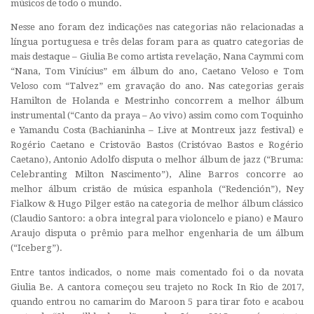
músicos de todo o mundo.
Nesse ano foram dez indicações nas categorias não relacionadas a
língua portuguesa e três delas foram para as quatro categorias de
mais destaque – Giulia Be como artista revelação, Nana Caymmi com
“Nana, Tom Vinícius” em álbum do ano, Caetano Veloso e Tom
Veloso com “Talvez” em gravação do ano. Nas categorias gerais
Hamilton de Holanda e Mestrinho concorrem a melhor álbum
instrumental (“Canto da praya – Ao vivo) assim como com Toquinho
e Yamandu Costa (Bachianinha – Live at Montreux jazz festival) e
Rogério Caetano e Cristovão Bastos (Cristóvao Bastos e Rogério
Caetano), Antonio Adolfo disputa o melhor álbum de jazz (“Bruma:
Celebranting Milton Nascimento”), Aline Barros concorre ao
melhor álbum cristão de música espanhola (“Redención”), Ney
Fialkow & Hugo Pilger estão na categoria de melhor álbum clássico
(Claudio Santoro: a obra integral para violoncelo e piano) e Mauro
Araujo disputa o prêmio para melhor engenharia de um álbum
(“Iceberg”).
Entre tantos indicados, o nome mais comentado foi o da novata
Giulia Be. A cantora começou seu trajeto no Rock In Rio de 2017,
quando entrou no camarim do Maroon 5 para tirar foto e acabou