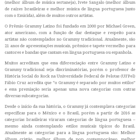
(melhor álbum de música sertaneja), Ivete Sangalo (melhor álbum
de raízes brasileiras e melhor música de língua portuguesa junto
com o Emicida), além de muitos outros artistas.
O Prêmio Grammy Latino foi fundado em 2000 por Michael Green,
ator americano, com a função de dar destaque e respeito para
artistas não contemplados no Grammy tradicional. Atualmente, são
21 anos de apresentações musicais, prêmios e tapete vermelho para
cantores e bandas que cantam em língua portuguesa ou espanhola.
Muitos acreditam que essa diferenciação entre Grammy Latino e
Grammy tradicional seja discriminatórias, porém o professor de
História Social do Rock na Universidade Federal de Pelotas (UFPel)
Fábio Cruz acredita que “o Grammy é separado por muitos estilos”
e essa premiação seria apenas uma nova categorias com outras
diversas subcategorias.
Desde o início da sua história, o Grammy já contemplava categorias
específicas para o México e o Brasil, porém a partir de 2016 as
categorias brasileiras viraram categorias de língua portuguesa –
mesmo ainda contemplando estilos musicais típicos do Brasil.
Atualmente as categorias para a língua portuguesa são: Melhor
álbum cristão, melhor álbum de pop contemporâneo, melhor