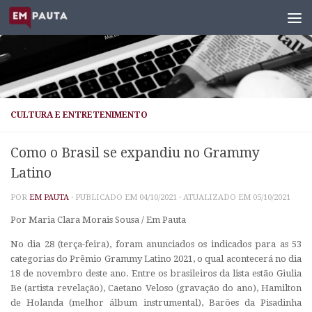
Skip to content
CULTURA E ENTRETENIMENTO
Como o Brasil se expandiu no Grammy
Latino
POR
EM PAUTA
· PUBLICADO EM
04/10/2021
· ATUALIZADO EM
05/10/2021
Por Maria Clara Morais Sousa / Em Pauta
No dia 28 (terça-feira), foram anunciados os indicados para as 53
categorias do Prêmio Grammy Latino 2021, o qual acontecerá no dia
18 de novembro deste ano. Entre os brasileiros da lista estão Giulia
Be (artista revelação), Caetano Veloso (gravação do ano), Hamilton
de Holanda (melhor álbum instrumental), Barões da Pisadinha