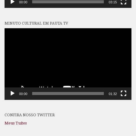
00:00
03:15
MINUTO CULTURAL EM PAUTA TV
Tocador
de
vídeo
00:00
01:32
CONFIRA NOSSO TWITTER
Meus Tuítes