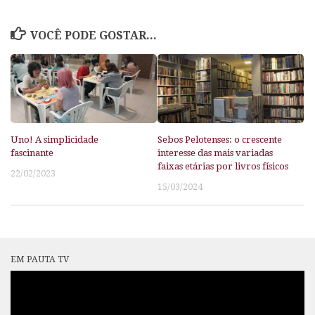
VOCÊ PODE GOSTAR...
Uno! A simplicidade
Sebos Pelotenses: o crescente
fascinante
interesse das mais variadas
faixas etárias por livros físicos
22/02/2023
15/03/2024
EM PAUTA TV
Tocador
de
vídeo