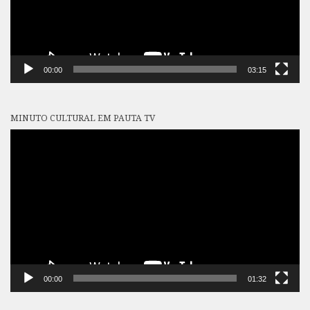
00:00
03:15
MINUTO CULTURAL EM PAUTA TV
Tocador
de
vídeo
00:00
01:32