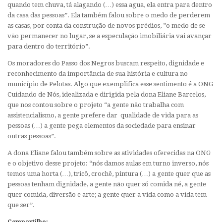
quando tem chuva, tá alagando (…) essa agua, ela entra para dentro
da casa das pessoas”. Ela também falou sobre o medo de perderem
as casas, por conta da construção de novos prédios, ”o medo de se
vão permanecer no lugar, se a especulação imobiliária vai avançar
para dentro do território”.
Os moradores do Passo dos Negros buscam respeito, dignidade e
reconhecimento da importância de sua história e cultura no
município de Pelotas. Algo que exemplifica esse sentimento é a ONG
Cuidando de Nós, idealizada e dirigida pela dona Eliane Barcelos,
que nos contou sobre o projeto “a gente não trabalha com
assistencialismo, a gente prefere dar qualidade de vida para as
pessoas (…) a gente pega elementos da sociedade para ensinar
outras pessoas”.
A dona Eliane falou também sobre as atividades oferecidas na ONG
e o objetivo desse projeto: “nós damos aulas em turno inverso, nós
temos uma horta (…), tricô, crochê, pintura (…) a gente quer que as
pessoas tenham dignidade, a gente não quer só comida né, a gente
quer comida, diversão e arte; a gente quer a vida como a vida tem
que ser”.