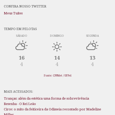
CONFIRA NOSSO TWITTER
Meus Tuítes
TEMPO EM PELOTAS
SÁBADO
DOMINGO
SEGUNDA
16
14
13
4
4
4
Fonte: CPPMet / UFPel
MAIS ACESSADOS:
Tranças: além da estética uma forma de sobrevivência
Resenha - O Rei Leão
Circe: o mito da feiticeira da Odisseia recontado por Madeline
Miller