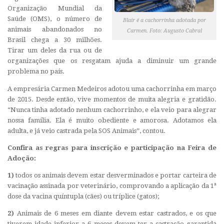
Organização Mundial da
Saúde (OMS), o número de
Blair é a cachorrinha adotada por
animais abandonados no
Carmen. Foto: Augusto Cabral
Brasil chega a 30 milhões.
Tirar um deles da rua ou de
organizações que os resgatam ajuda a diminuir um grande
problema no país.
A empresária Carmen Medeiros adotou uma cachorrinha em março
de 2015. Desde então, vive momentos de muita alegria e gratidão.
“Nunca tinha adotado nenhum cachorrinho, e ela veio para alegrar
nossa família. Ela é muito obediente e amorosa. Adotamos ela
adulta, e já veio castrada pela SOS Animais”, contou.
Confira as regras para inscrição e participação na Feira de
Adoção:
1)
todos os animais devem estar desverminados e portar carteira de
vacinação assinada por veterinário, comprovando a aplicação da 1ª
dose da vacina quíntupla (cães) ou tríplice (gatos);
2)
Animais de 6 meses em diante devem estar castrados, e os que
tiverem idade inferior a 6 meses devem ter a castração garantida