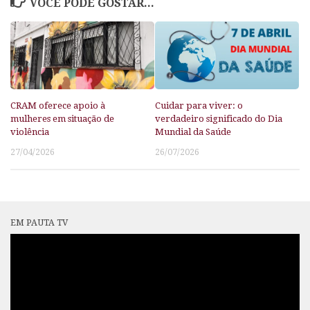
VOCÊ PODE GOSTAR...
CRAM oferece apoio à
Cuidar para viver: o
mulheres em situação de
verdadeiro significado do Dia
violência
Mundial da Saúde
27/04/2026
26/07/2026
EM PAUTA TV
Tocador
de
vídeo