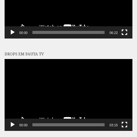
00:00
06:22
DROPS EM PAUTA TV
Tocador
de
vídeo
00:00
03:15