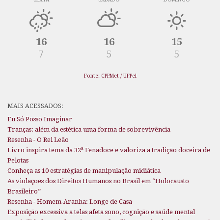
16
16
15
7
5
5
Fonte: CPPMet / UFPel
MAIS ACESSADOS:
Eu Só Posso Imaginar
Tranças: além da estética uma forma de sobrevivência
Resenha - O Rei Leão
Livro inspira tema da 32ª Fenadoce e valoriza a tradição doceira de
Pelotas
Conheça as 10 estratégias de manipulação midiática
As violações dos Direitos Humanos no Brasil em “Holocausto
Brasileiro”
Resenha - Homem-Aranha: Longe de Casa
Exposição excessiva a telas afeta sono, cognição e saúde mental