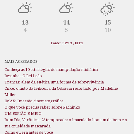
13
14
15
4
5
10
Fonte: CPPMet / UFPel
MAIS ACESSADOS:
Conheça as 10 estratégias de manipulação midiática
Resenha - O Rei Leão
Tranças: além da estética uma forma de sobrevivência
Circe: o mito da feiticeira da Odisseia recontado por Madeline
Miller
IMAX: Imersão cinematográfica
O que você precisa saber sobre Pachinko
UM ESPIÃO E MEIO
Bom Dia, Verônica - 2ª temporada: o imaculado homem de bem e a
sua crueldade mascarada
Como eu era antes de você