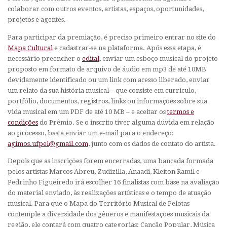
colaborar com outros eventos, artistas, espaços, oportunidades,
projetos e agentes.
Para participar da premiação, é preciso primeiro entrar no site do
Mapa Cultural
e cadastrar-se na plataforma. Após essa etapa, é
necessário preencher o
edital
, enviar um esboço musical do projeto
proposto em formato de arquivo de áudio em mp3 de até 10MB
devidamente identificado ou um link com acesso liberado, enviar
um relato da sua história musical – que consiste em currículo,
portfólio, documentos, registros, links ou informações sobre sua
vida musical em um PDF de até 10 MB – e aceitar os
termos e
condições
do Prêmio. Se o inscrito tiver alguma dúvida em relação
ao processo, basta enviar um e-mail para o endereço:
agimos.ufpel@gmail.com
, junto com os dados de contato do artista.
Depois que as inscrições forem encerradas, uma bancada formada
pelos artistas Marcos Abreu, Zudizilla, Anaadi, Kleiton Ramil e
Pedrinho Figueiredo irá escolher 16 finalistas com base na avaliação
do material enviado, às realizações artísticas e o tempo de atuação
musical. Para que o Mapa do Território Musical de Pelotas
contemple a diversidade dos gêneros e manifestações musicais da
região, ele contará com quatro categorias: Canção Popular, Música