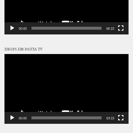
00:00
06:22
DROPS EM PAUTA TV
Tocador
de
vídeo
00:00
03:15