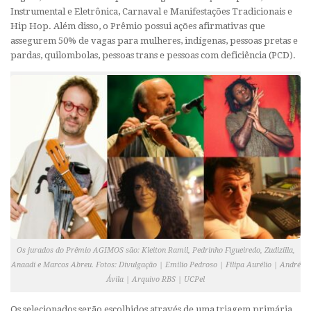
Instrumental e Eletrônica, Carnaval e Manifestações Tradicionais e
Hip Hop. Além disso, o Prêmio possui ações afirmativas que
assegurem 50% de vagas para mulheres, indígenas, pessoas pretas e
pardas, quilombolas, pessoas trans e pessoas com deficiência (PCD).
Os jurados do Prêmio AGIMOS são: Kleiton Ramil, Pedrinho Figueiredo, Zudizilla,
Anaadi e Marcos Abreu. Fotos: Divulgação | Emilio Pedroso | Filipa Aurélio | André
Ávila | Arquivo RBS | UCPel
Os selecionados serão escolhidos através de uma triagem primária