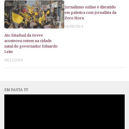
Jornalismo online é discutido
em palestra com jornalista da
Zero Hora
26/08/2014
Ato Estadual da Greve
aconteceu ontem na cidade
natal do governador Eduardo
Leite
04/12/2019
EM PAUTA TV
Tocador
de
vídeo