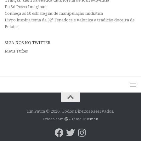
Tranças: além da estética uma forma de sobrevivência
Eu Só Posso Imaginar
Conheça as 10 estratégias de manipulação midiática
Livro inspira tema da 32ª Fenadoce e valoriza a tradição doceira de
Pelotas
SIGA-NOS NO TWITTER
Meus Tuítes
Em Pauta © 2026. Todos Direitos Reservados.
Criado com
- Tema
Hueman