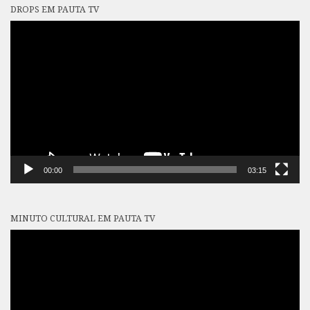
DROPS EM PAUTA TV
Tocador
de
vídeo
00:00
03:15
MINUTO CULTURAL EM PAUTA TV
Tocador
de
vídeo