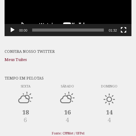
00:00
01:32
CONFIRA NOSSO TWITTER
Meus Tuítes
TEMPO EM PELOTAS
SEXTA
SÁBADO
DOMINGO
18
16
14
6
4
4
Fonte: CPPMet / UFPel