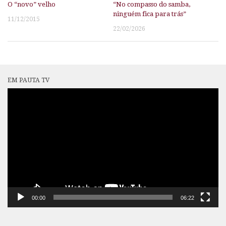
O “novo” velho
“No compasso do samba,
ninguém fica para trás”
11/12/2015
22/02/2026
EM PAUTA TV
Tocador
de
vídeo
00:00
06:22