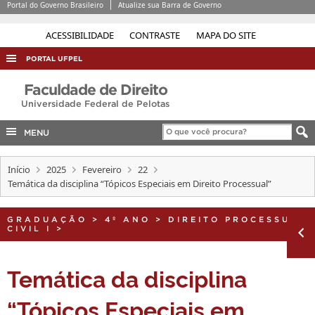
Portal do Governo Brasileiro
Atualize sua Barra de Governo
ACESSIBILIDADE
CONTRASTE
MAPA DO SITE
PORTAL UFPEL
ACESSO À INFORMAÇÃO
Faculdade de Direito
Universidade Federal de Pelotas
AUDITORIA
COBALTO
MENU
CONCURSOS
Início
2025
Fevereiro
22
EDITAIS
Temática da disciplina “Tópicos Especiais em Direito Processual”
INTERNACIONAL
GRADUAÇÃO
>
4º ANO
>
DIREITO PROCESSUAL
OUVIDORIA
CIVIL I
>
PORTARIAS
Temática da disciplina
TELEFONES
“Tópicos Especiais em