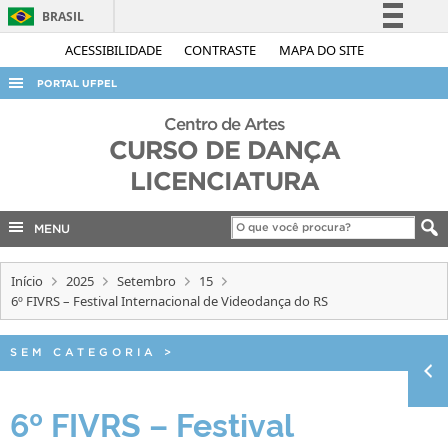
BRASIL
Simplifique!
ACESSIBILIDADE
CONTRASTE
MAPA DO SITE
Comunica BR
PORTAL UFPEL
Participe
ACESSO À INFORMAÇÃO
Centro de Artes
Acesso à informação
CURSO DE DANÇA
AUDITORIA
Legislação
LICENCIATURA
COBALTO
Canais
CONCURSOS
MENU
EDITAIS
Início
2025
Setembro
15
INTERNACIONAL
6º FIVRS – Festival Internacional de Videodança do RS
OUVIDORIA
SEM CATEGORIA
>
PORTARIAS
TELEFONES
6º FIVRS – Festival