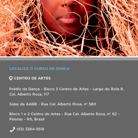
LOCALIZE O CURSO DE DANÇA
CENTRO DE ARTES
Prédio da Dança - Bloco 3 Centro de Artes - Largo do Bola R.
Cel. Alberto Rosa, 117
Salas da AABB - Rua Cel. Alberto Rosa, nº 580
Bloco 1 e 2 Centro de Artes - Rua Cel. Alberto Rosa, nº 62 -
Pelotas - RS, Brasil
(53) 3284-5518