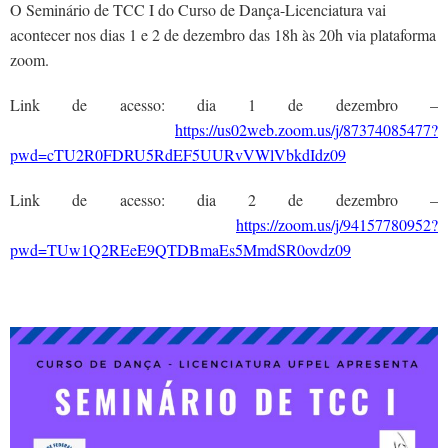
O Seminário de TCC I do Curso de Dança-Licenciatura vai
acontecer nos dias 1 e 2 de dezembro das 18h às 20h via plataforma
zoom.
Link de acesso: dia 1 de dezembro –
https://us02web.zoom.us/j/87374085477?
pwd=cTU2R0FDRU5RdEF5UURvVWlVbkdIdz09
Link de acesso: dia 2 de dezembro –
https://zoom.us/j/94157780952?
pwd=TUw1Q2REeE9QTDBmaEs5MmdSR0ovdz09