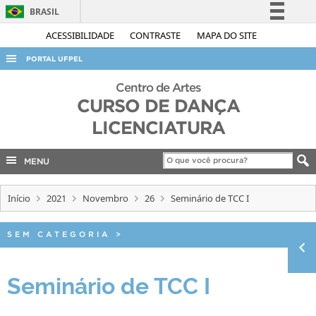
BRASIL
Simplifique!
ACESSIBILIDADE
CONTRASTE
MAPA DO SITE
Comunica BR
PORTAL UFPEL
Participe
ACESSO À INFORMAÇÃO
Centro de Artes
Acesso à informação
CURSO DE DANÇA
AUDITORIA
Legislação
LICENCIATURA
COBALTO
Canais
CONCURSOS
MENU
EDITAIS
Início
2021
Novembro
26
Seminário de TCC I
INTERNACIONAL
OUVIDORIA
SEM CATEGORIA
>
PORTARIAS
Seminário de TCC I
TELEFONES