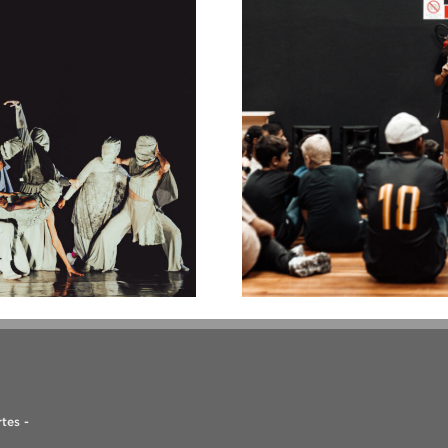
tes -