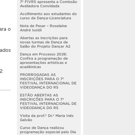
7º FIVRS apresenta a Comissão
Avaliadora Convidada
Acolhimento aos estudantes do
curso de Dança-Licenciatura
Nota de Pesar – Roselaine
ara o
André Isoldi
Abertas as inscrições para
novas turmas de Dança de
Salão do Projeto Dançar A2
gados
Dança em Processo 2026:
Confira a programação de
apresentações artísticas e
acadêmicas
2.
PRORROGADAS AS
INSCRIÇÕES PARA O 7º
FESTIVAL INTERNACIONAL DE
VIDEODANÇA DO RS
ESTÃO ABERTAS AS
INSCRIÇÕES PARA O 7º
FESTIVAL INTERNACIONAL DE
VIDEODANÇA DO RS
Visita da prof.ª Dr.ª Maria Inês
Galvão
Curso de Dança realizou
programação especial pelo Dia