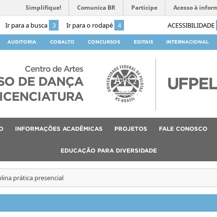
Simplifique!
Comunica BR
Participe
Acesso à infor
Ir para a busca
3
Ir para o rodapé
4
ACESSIBILIDADE
AUDITORIA
COBALTO
CONCURSOS
EDITAIS
INTERNACIONAL
Centro de Artes
SO DE DANÇA
ICENCIATURA
O
INFORMAÇÕES ACADÊMICAS
PROJETOS
FALE CONOSCO
EDUCAÇÃO PARA DIVERSIDADE
plina prática presencial