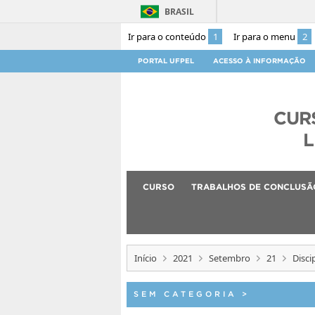
BRASIL
Ir para o conteúdo
1
Ir para o menu
2
PORTAL UFPEL
ACESSO À INFORMAÇÃO
CUR
L
CURSO
TRABALHOS DE CONCLUSÃ
Início
2021
Setembro
21
Disci
SEM CATEGORIA
>