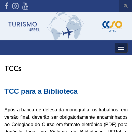
Alte
form
Search for:
de
pesq
Alter
nave
TCCs
TCC para a Biblioteca
Após a banca de defesa da monografia, os trabalhos, em
versão final, deverão ser obrigatoriamente encaminhados
ao Colegiado do Curso em formato eletrônico (PDF) para
depósito legal no Sistema de Bibliotecas UFPel e