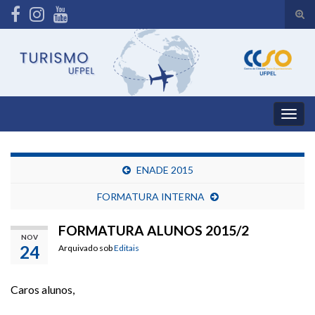
Alte
form
Search for:
de
pesq
Alter
nave
ENADE 2015
FORMATURA INTERNA
FORMATURA ALUNOS 2015/2
NOV
24
Arquivado sob
Editais
Caros alunos,