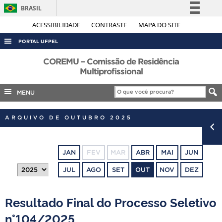
BRASIL
Simplifique!
ACESSIBILIDADE
CONTRASTE
MAPA DO SITE
Comunica BR
PORTAL UFPEL
Participe
ACESSO À INFORMAÇÃO
COREMU – Comissão de Residência
Acesso à informação
Multiprofissional
AUDITORIA
Legislação
MENU
COBALTO
Canais
CONCURSOS
ARQUIVO DE OUTUBRO 2025
EDITAIS
INTERNACIONAL
JAN
FEV
MAR
ABR
MAI
JUN
OUVIDORIA
JUL
AGO
SET
OUT
NOV
DEZ
PORTARIAS
TELEFONES
Resultado Final do Processo Seletivo
n°104/2025