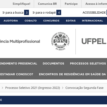
Simplifique!
Comunica BR
Participe
Acesso à infor
Ir para a busca
3
Ir para o rodapé
4
ACESSIBILIDADE
AUDITORIA
COBALTO
CONCURSOS
EDITAIS
INTERNACIONAL
cia Multiprofissional
ENDIMENTO PRESENCIAL
DOCUMENTOS
PROCESSOS SELETIVOS
 ESTAGIAR CONOSCO?
ENCONTROS DE RESIDÊNCIAS EM SAÚDE DA
Processo Seletivo 2021 (Ingresso 2022)
Convocação Segunda Fase
SE