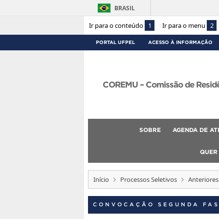
BRASIL
Ir para o conteúdo
1
Ir para o menu
2
PORTAL UFPEL
ACESSO À INFORMAÇÃO
COREMU – Comissão de Residên
SOBRE
AGENDA DE AT
QUER
Início
Processos Seletivos
Anteriores
CONVOCAÇÃO SEGUNDA FA