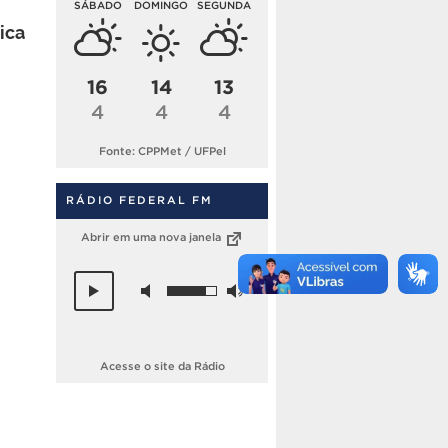
SÁBADO
DOMINGO
SEGUNDA
ica
16
14
13
4
4
4
Fonte: CPPMet / UFPel
RÁDIO FEDERAL FM
Abrir em uma nova janela
Acesse o site da Rádio