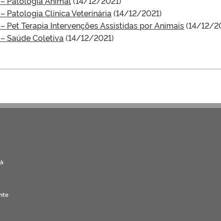
– Patologia Animal
(14/12/2021)
Patologia Clínica Veterinária
(14/12/2021)
 Pet Terapia Intervenções Assistidas por Animais
(14/12/2
– Saúde Coletiva
(14/12/2021)
 à
nte