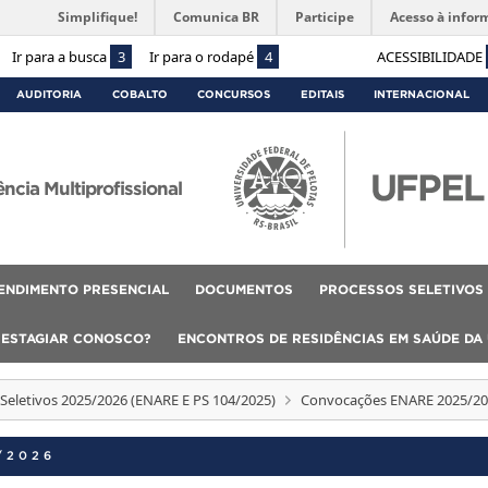
Simplifique!
Comunica BR
Participe
Acesso à infor
Ir para a busca
3
Ir para o rodapé
4
ACESSIBILIDADE
AUDITORIA
COBALTO
CONCURSOS
EDITAIS
INTERNACIONAL
cia Multiprofissional
ENDIMENTO PRESENCIAL
DOCUMENTOS
PROCESSOS SELETIVOS
 ESTAGIAR CONOSCO?
ENCONTROS DE RESIDÊNCIAS EM SAÚDE DA
Seletivos 2025/2026 (ENARE E PS 104/2025)
Convocações ENARE 2025/2
/2026