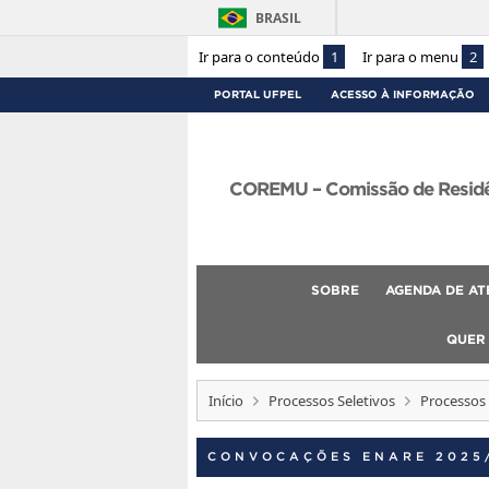
BRASIL
Ir para o conteúdo
1
Ir para o menu
2
PORTAL UFPEL
ACESSO À INFORMAÇÃO
COREMU – Comissão de Residên
SOBRE
AGENDA DE AT
QUER
Início
Processos Seletivos
Processos 
CONVOCAÇÕES ENARE 2025