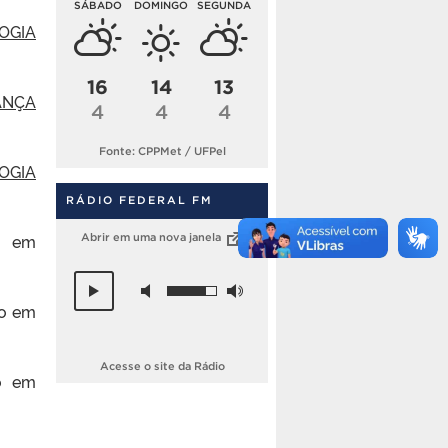
SÁBADO
DOMINGO
SEGUNDA
OGIA
16
14
13
ANÇA
4
4
4
Fonte: CPPMet / UFPel
OGIA
RÁDIO FEDERAL FM
o em
Abrir em uma nova janela
do em
Acesse o site da Rádio
o em