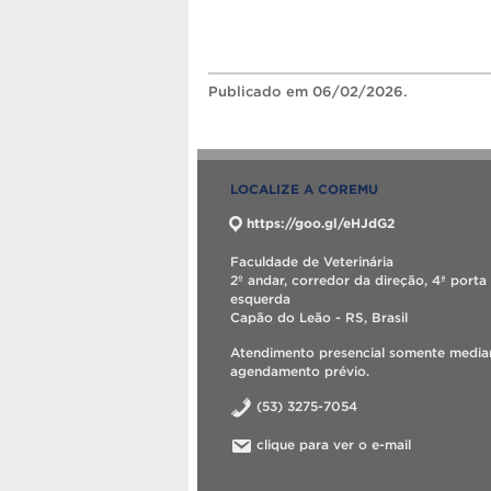
Publicado
em 06/02/2026.
LOCALIZE A COREMU
https://goo.gl/eHJdG2
Faculdade de Veterinária
2º andar, corredor da direção, 4ª porta
esquerda
Capão do Leão - RS, Brasil
Atendimento presencial somente media
agendamento prévio.
(53) 3275-7054
clique para ver o e-mail