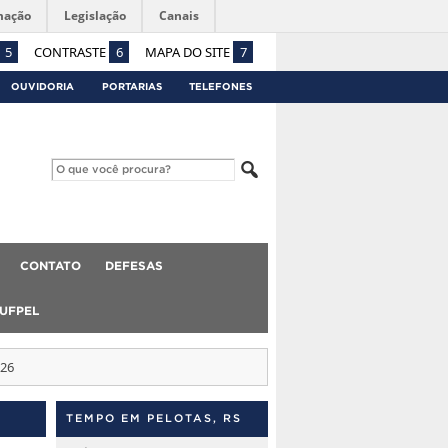
mação
Legislação
Canais
5
CONTRASTE
6
MAPA DO SITE
7
OUVIDORIA
PORTARIAS
TELEFONES
CONTATO
DEFESAS
 UFPEL
026
TEMPO EM PELOTAS, RS