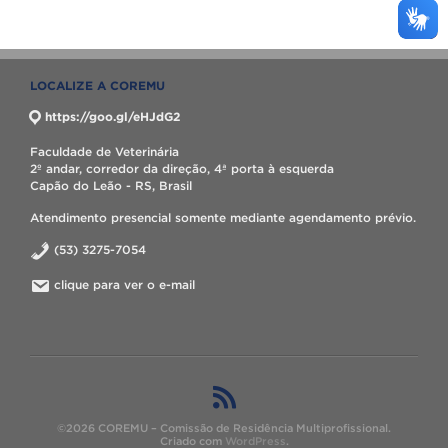
LOCALIZE A COREMU
https://goo.gl/eHJdG2
Faculdade de Veterinária
2º andar, corredor da direção, 4ª porta à esquerda
Capão do Leão - RS, Brasil
Atendimento presencial somente mediante agendamento prévio.
(53) 3275-7054
clique para ver o e-mail
©2026 COREMU – Comissão de Residência Multiprofissional.
Criado com
WordPress
.