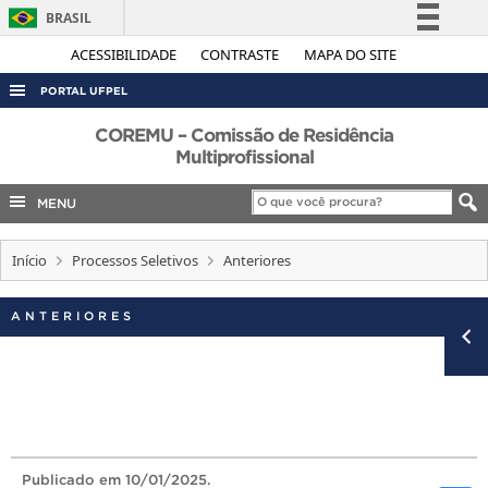
BRASIL
Simplifique!
ACESSIBILIDADE
CONTRASTE
MAPA DO SITE
Comunica BR
PORTAL UFPEL
Participe
ACESSO À INFORMAÇÃO
COREMU – Comissão de Residência
Acesso à informação
Multiprofissional
AUDITORIA
Legislação
MENU
COBALTO
Canais
CONCURSOS
Início
Processos Seletivos
Anteriores
EDITAIS
INTERNACIONAL
ANTERIORES
OUVIDORIA
PORTARIAS
TELEFONES
Publicado
em 10/01/2025.