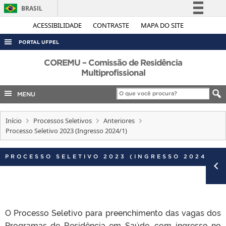
BRASIL
Simplifique!
ACESSIBILIDADE
CONTRASTE
MAPA DO SITE
Comunica BR
PORTAL UFPEL
Participe
ACESSO À INFORMAÇÃO
COREMU – Comissão de Residência
Acesso à informação
Multiprofissional
AUDITORIA
Legislação
MENU
COBALTO
Canais
CONCURSOS
Início
Processos Seletivos
Anteriores
EDITAIS
Processo Seletivo 2023 (Ingresso 2024/1)
INTERNACIONAL
PROCESSO SELETIVO 2023 (INGRESSO 2024/1)
OUVIDORIA
PORTARIAS
TELEFONES
O Processo Seletivo para preenchimento das vagas dos
Programas de Residência em Saúde, com ingresso no