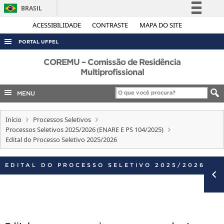
BRASIL
Simplifique!
ACESSIBILIDADE
CONTRASTE
MAPA DO SITE
Comunica BR
PORTAL UFPEL
Participe
ACESSO À INFORMAÇÃO
COREMU – Comissão de Residência
Acesso à informação
Multiprofissional
AUDITORIA
Legislação
MENU
COBALTO
Canais
CONCURSOS
Início
Processos Seletivos
EDITAIS
Processos Seletivos 2025/2026 (ENARE E PS 104/2025)
Edital do Processo Seletivo 2025/2026
INTERNACIONAL
OUVIDORIA
EDITAL DO PROCESSO SELETIVO 2025/2026
PORTARIAS
TELEFONES