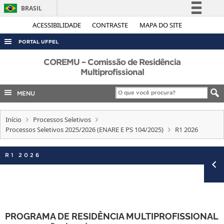
BRASIL
Simplifique!
ACESSIBILIDADE
CONTRASTE
MAPA DO SITE
Comunica BR
PORTAL UFPEL
Participe
ACESSO À INFORMAÇÃO
COREMU – Comissão de Residência
Acesso à informação
Multiprofissional
AUDITORIA
Legislação
MENU
COBALTO
Canais
CONCURSOS
Início
Processos Seletivos
EDITAIS
Processos Seletivos 2025/2026 (ENARE E PS 104/2025)
R1 2026
INTERNACIONAL
R1 2026
OUVIDORIA
PORTARIAS
TELEFONES
PROGRAMA DE RESIDÊNCIA MULTIPROFISSIONAL