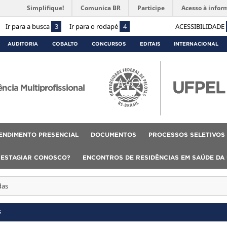
Simplifique!
Comunica BR
Participe
Acesso à infor
Ir para a busca
3
Ir para o rodapé
4
ACESSIBILIDADE
AUDITORIA
COBALTO
CONCURSOS
EDITAIS
INTERNACIONAL
cia Multiprofissional
ENDIMENTO PRESENCIAL
DOCUMENTOS
PROCESSOS SELETIVOS
 ESTAGIAR CONOSCO?
ENCONTROS DE RESIDÊNCIAS EM SAÚDE DA
das
S