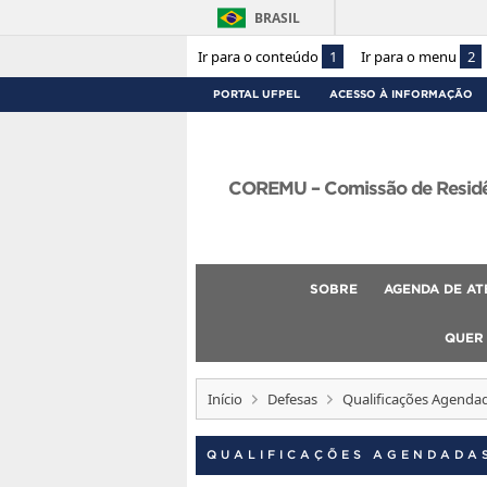
BRASIL
Ir para o conteúdo
1
Ir para o menu
2
PORTAL UFPEL
ACESSO À INFORMAÇÃO
COREMU – Comissão de Residên
SOBRE
AGENDA DE AT
QUER
Início
Defesas
Qualificações Agenda
QUALIFICAÇÕES AGENDADA