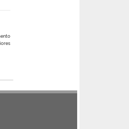
mento
ores