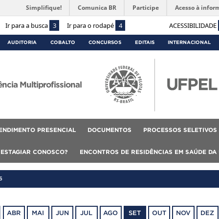
Simplifique!
Comunica BR
Participe
Acesso à infor
Ir para a busca
3
Ir para o rodapé
4
ACESSIBILIDADE
AUDITORIA
COBALTO
CONCURSOS
EDITAIS
INTERNACIONAL
cia Multiprofissional
ENDIMENTO PRESENCIAL
DOCUMENTOS
PROCESSOS SELETIVOS
 ESTAGIAR CONOSCO?
ENCONTROS DE RESIDÊNCIAS EM SAÚDE DA
5
ABR
MAI
JUN
JUL
AGO
SET
OUT
NOV
DEZ