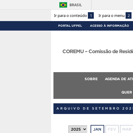
BRASIL
Ir para o conteúdo
1
Ir para o menu
2
PORTAL UFPEL
ACESSO À INFORMAÇÃO
COREMU – Comissão de Residên
SOBRE
AGENDA DE AT
QUER
ARQUIVO DE SETEMBRO 202
JAN
FEV
MAR