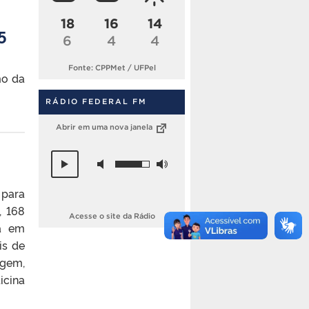
18
16
14
5
6
4
4
Fonte: CPPMet / UFPel
mo da
RÁDIO FEDERAL FM
Abrir em uma nova janela
 para
, 168
Acesse o site da Rádio
ia em
is de
agem,
icina