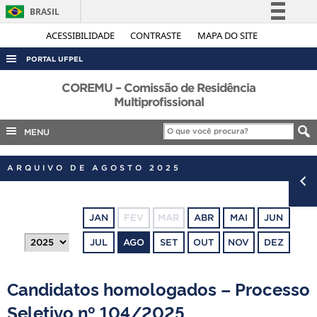
BRASIL
Simplifique!
ACESSIBILIDADE
CONTRASTE
MAPA DO SITE
Comunica BR
PORTAL UFPEL
Participe
ACESSO À INFORMAÇÃO
COREMU – Comissão de Residência
Acesso à informação
Multiprofissional
AUDITORIA
Legislação
MENU
COBALTO
Canais
CONCURSOS
ARQUIVO DE AGOSTO 2025
EDITAIS
INTERNACIONAL
JAN
FEV
MAR
ABR
MAI
JUN
OUVIDORIA
JUL
AGO
SET
OUT
NOV
DEZ
PORTARIAS
TELEFONES
Candidatos homologados – Processo
Seletivo nº 104/2025