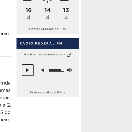
16
14
13
4
4
4
Fonte: CPPMet / UFPel
neiro
RÁDIO FEDERAL FM
Abrir em uma nova janela
rrida
ramas
Acesse o site da Rádio
ciais
is (2
25 do
meiro