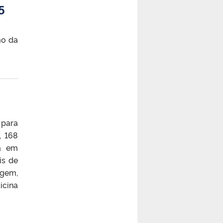
5
mo da
 para
, 168
ia em
is de
agem,
icina