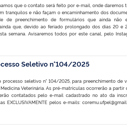
rmamos que o contato será feito por e-mail, onde daremos 
quem tranquilos e não façam o encaminhamento dos docum
ade de preenchimento de formulários que ainda não 
inda que, devido ao feriado prolongado dos dias 20 e 2
sta semana. Avisaremos todos por este canal, pelo Inst
ocesso Seletivo n°104/2025
do processo seletivo n° 104/2025, para preenchimento de 
dicina Veterinária. As pré-matrículas ocorrerão a partir 
rão contatados pelo e-mail cadastrado no ato da inscr
das EXCLUSIVAMENTE pelos e-mails: coremu.ufpel@gmai