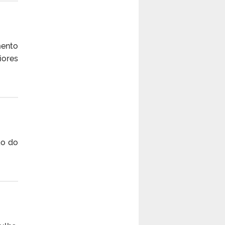
mento
ores
ão do