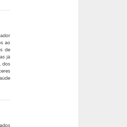
iador
os ao
es de
as já
, dos
ceres
Saúde
cados