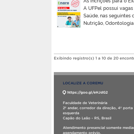
As incrições para o E
A UFPel possui vagas 
Saúde, nas seguintes c
Nutrição, Odontologia 
Exibindo registro(s) 1 a 10 de 20 encont
LOCALIZE A COREMU
https://goo.gl/eHJdG2
Faculdade de Veterinária
2º andar, corredor da direção, 4ª porta
esquerda
Capão do Leão - RS, Brasil
Atendimento presencial somente media
agendamento prévio.