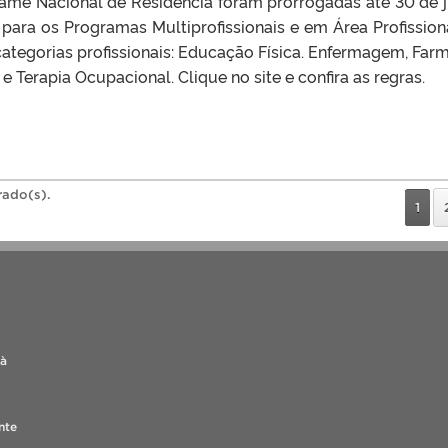
xame Nacional de Residência foram prorrogadas até 30 de j
para os Programas Multiprofissionais e em Área Profission
ategorias profissionais: Educação Física. Enfermagem, Farm
e Terapia Ocupacional. Clique no site e confira as regras.
rado(s).
1
 à
nte