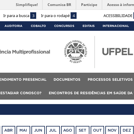
Simplifique!
Comunica BR
Participe
Acesso à infor
Ir para a busca
3
Ir para o rodapé
4
ACESSIBILIDADE
AUDITORIA
COBALTO
CONCURSOS
EDITAIS
INTERNACIONAL
cia Multiprofissional
ENDIMENTO PRESENCIAL
DOCUMENTOS
PROCESSOS SELETIVOS
 ESTAGIAR CONOSCO?
ENCONTROS DE RESIDÊNCIAS EM SAÚDE DA
ABR
MAI
JUN
JUL
AGO
SET
OUT
NOV
DEZ