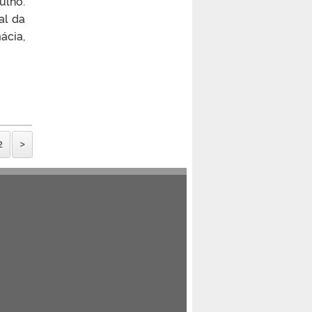
ulho.
al da
ácia,
2
>