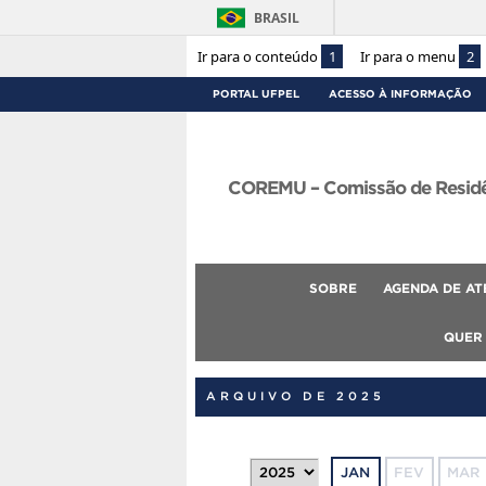
BRASIL
Ir para o conteúdo
1
Ir para o menu
2
PORTAL UFPEL
ACESSO À INFORMAÇÃO
COREMU – Comissão de Residên
SOBRE
AGENDA DE AT
QUER
ARQUIVO DE 2025
JAN
FEV
MAR