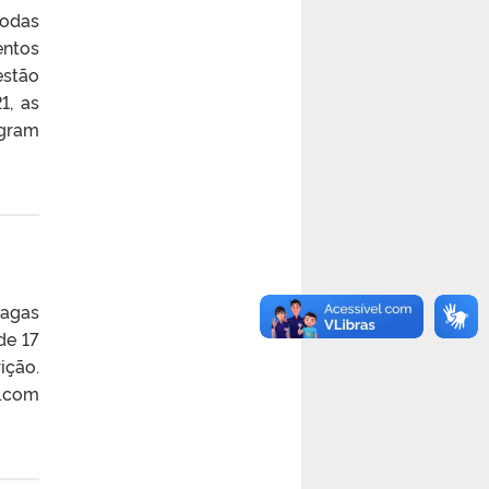
todas
entos
estão
1, as
agram
vagas
de 17
ição.
l.com