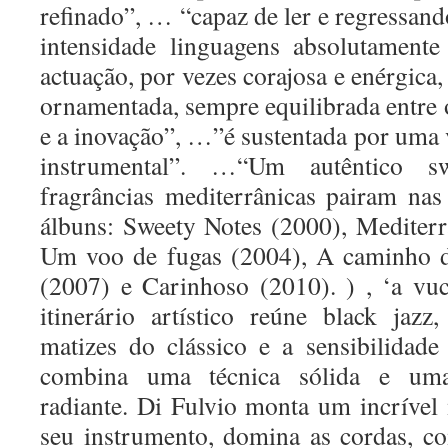
refinado”, … “capaz de ler e regressan
intensidade linguagens absolutamente
actuação, por vezes corajosa e enérgica,
ornamentada, sempre equilibrada entre o
e a inovação”, …”é sustentada por uma 
instrumental”. …“Um autêntico 
fragrâncias mediterrânicas p
airam nas
álbuns: Sweety Notes (2000), Mediter
Um voo de fugas (2004), A caminho d
(2007) e Carinhoso (2010). ) , ‘a vu
itinerário artístico reúne black jazz,
matizes do clássico e a sensibilidad
combina uma técnica sólida e uma
radiante. Di Fulvio monta um incríve
seu instrumento, domina as cordas, c