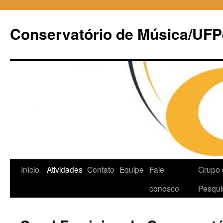
Pular
para
Conservatório de Música/UFP
o
conteúdo
Início
Atividades
Contato
Equipe
Fale
Grupo 
conosco
Pesqui